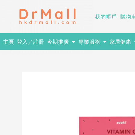
Skip
to
我的帳戶
購物
content
主頁
登入／註冊
今期推廣
專業服務
家居健康