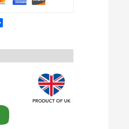
tsApp
eChat
Share