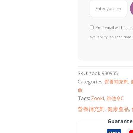
Your email will be us
availability. You can rea
SKU:
zooki930935
Categories:
營養補充劑
,
命
Tags:
Zooki
,
維他命C
營養補充劑
,
健康產品
,
Guarante