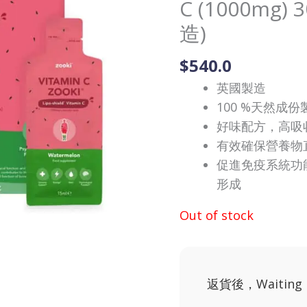
C (1000mg)
造)
$
540.0
英國製造
100 %天然成份
好味配方，高吸
有效確保營養物
促進免疫系統功
形成
Out of stock
返貨後，Waiting