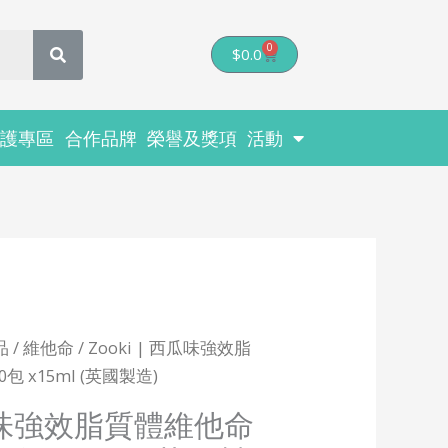
0
Cart
$
0.0
醫護專區
合作品牌
榮譽及獎項
活動
品
/
維他命
/ Zooki | 西瓜味強效脂
0包 x15ml (英國製造)
西瓜味強效脂質體維他命