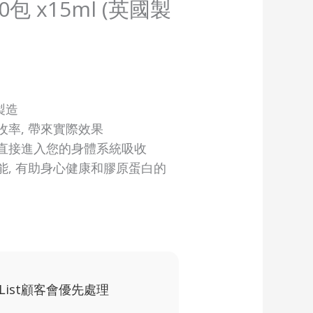
 30包 x15ml (英國製
製造
收率, 帶來實際效果
直接進入您的身體系統吸收
能, 有助身心健康和膠原蛋白的
 List顧客會優先處理