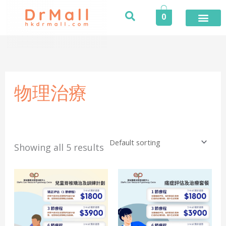
Skip
0
to
content
物理治療
Showing all 5 results
Price
Price
This
This
range:
range:
product
produ
$1,800.0
$1,800.0
has
has
through
through
$9,900.0
$9,900.0
multiple
multi