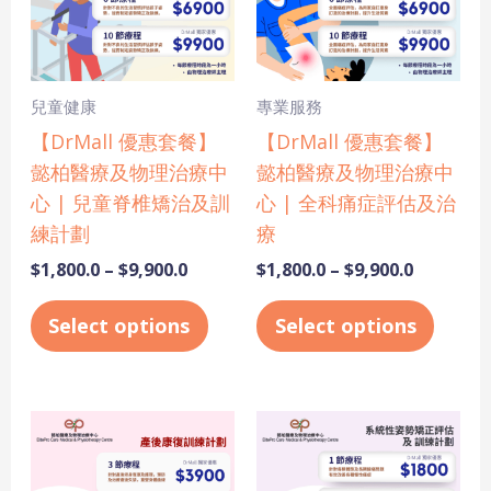
variants.
varian
The
The
options
optio
may
may
兒童健康
專業服務
be
be
【DrMall 優惠套餐】
【DrMall 優惠套餐】
chosen
chose
懿柏醫療及物理治療中
懿柏醫療及物理治療中
on
on
心 | 兒童脊椎矯治及訓
心 | 全科痛症評估及治
the
the
練計劃
療
product
produ
$
1,800.0
–
$
9,900.0
$
1,800.0
–
$
9,900.0
page
page
Select options
Select options
Price
Price
This
This
range:
range:
product
produ
$3,900.0
$1,800.0
has
has
through
through