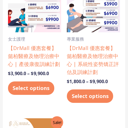
$9,900.0
$9,900.0
multiple
multi
variants.
varian
The
The
options
optio
may
may
女士護理
專業服務
be
be
【DrMall 優惠套餐】
【DrMall 優惠套餐】
chosen
chose
懿柏醫療及物理治療中
懿柏醫療及物理治療中
on
on
心 | 產後康復訓練計劃
心 | 系統性姿勢矯正評
the
the
估及訓練計劃
$
3,900.0
–
$
9,900.0
product
produ
$
1,800.0
–
$
9,900.0
page
page
Select options
Select options
Original
Current
Sale!
price
price