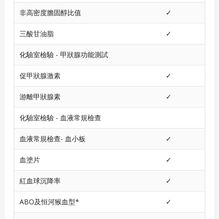
非高密度膽固醇比值
✓
三酸甘油脂
✓
化驗室檢驗 - 甲狀腺功能測試
促甲狀腺激素
✓
游離甲狀腺素
✓
化驗室檢驗 - 血液常規檢查
血液常規檢查- 血小板
✓
血塗片
✓
紅血球沉降率
✓
ABO及恒河猴血型*
✓