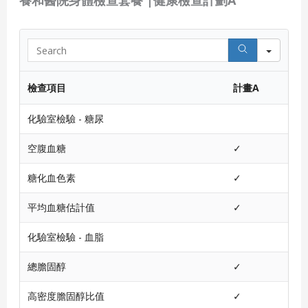
S
e
a
r
檢查項目
計畫A
c
h
化驗室檢驗 - 糖尿
空腹血糖
✓
糖化血色素
✓
平均血糖估計值
✓
化驗室檢驗 - 血脂
總膽固醇
✓
高密度膽固醇比值
✓