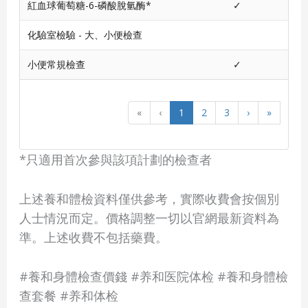
紅血球葡萄糖-6-磷酸脫氫酶*
✓
化驗室檢驗 - 大、小便檢查
小便常規檢查
✓
«
‹
1
2
3
›
»
*只適用首次參與該項計劃的檢查者
上述養和體檢資料僅供參考，實際收費會按個別
人士情況而定。價格調整一切以官網最新資料為
準。上述收費不包括藥費。
#養和身體檢查價錢 #养和医院体检 #養和身體檢
查套餐 #养和体检