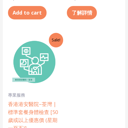
Add to cart
了解詳情
Original
Current
Sale!
price
price
was:
is:
$3,010.0.
$2,107.0.
專業服務
香港港安醫院–荃灣 |
標準套餐身體檢查 [50
歲或以上優惠價 (星期
一至五)]