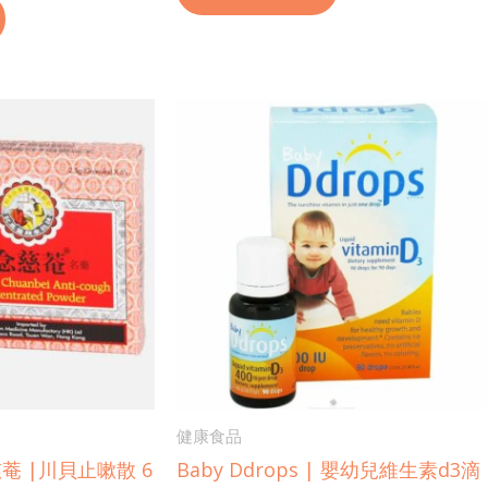
健康食品
慈菴 |川貝止嗽散 6
Baby Ddrops | 嬰幼兒維生素d3滴