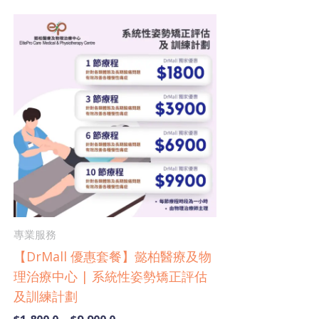
Price
This
range:
product
$1,800.0
has
through
$9,900.0
multiple
variants.
The
options
may
be
chosen
on
專業服務
the
【DrMall 優惠套餐】懿柏醫療及物
product
理治療中心 | 系統性姿勢矯正評估
page
及訓練計劃