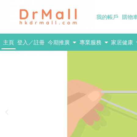
Skip
to
我的帳戶
購物
content
主頁
登入／註冊
今期推廣
專業服務
家居健康