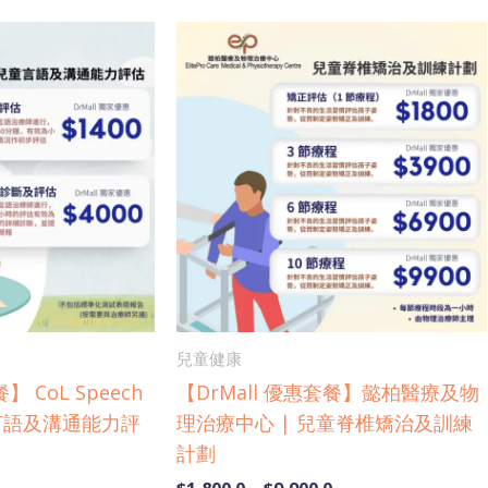
Price
Price
This
This
range:
range:
product
product
$1,400.0
$1,800.0
has
has
through
through
$4,000.0
$9,900.0
multiple
multiple
variants.
variants.
The
The
options
options
may
may
be
be
chosen
chosen
on
on
兒童健康
the
the
】 CoL Speech
【DrMall 優惠套餐】懿柏醫療及物
product
product
兒童言語及溝通能力評
理治療中心 | 兒童脊椎矯治及訓練
page
page
計劃