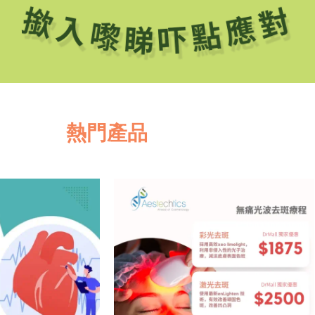
熱門產品
Price
This
range:
product
$1,875.0
has
through
$2,500.0
multiple
variants.
The
options