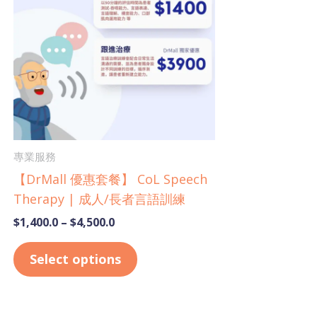
$4,500.0
multiple
variants.
The
options
may
be
chosen
on
專業服務
the
【DrMall 優惠套餐】 CoL Speech
product
Therapy | 成人/長者言語訓練
page
$
1,400.0
–
$
4,500.0
Select options