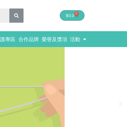
0
Cart
$
0.0
醫護專區
合作品牌
榮譽及獎項
活動