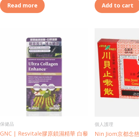
Read more
Add to cart
保健品
個人護理
GNC | Resvitale膠原鎖濕精華 白藜
Nin Jiom京都念