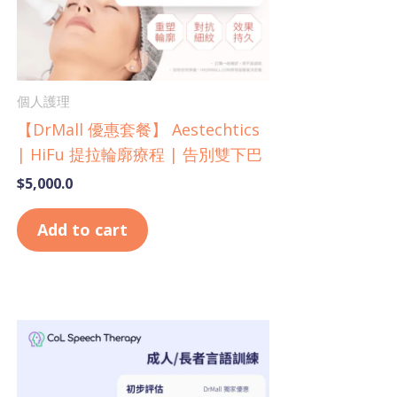
個人護理
【DrMall 優惠套餐】 Aestechtics
| HiFu 提拉輪廓療程 | 告別雙下巴
$
5,000.0
Add to cart
Price
This
range:
product
$1,400.0
has
through