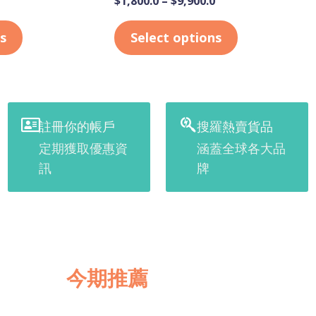
$
1,800.0
–
$
9,900.0
s
Select options
註冊你的帳戶
搜羅熱賣貨品
定期獲取優惠資
涵蓋全球各大品
訊
牌
今期推薦