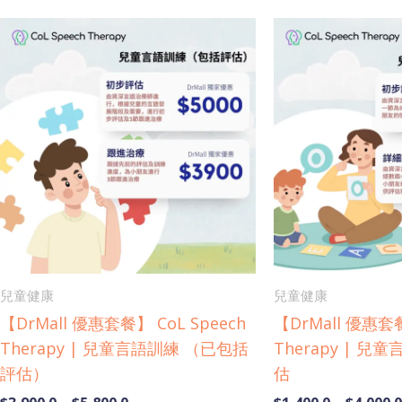
Price
This
range:
product
$3,900.0
has
through
$5,800.0
multiple
variants.
The
options
may
be
chosen
on
兒童健康
兒童健康
the
【DrMall 優惠套餐】 CoL Speech
【DrMall 優惠套餐
product
Therapy | 兒童言語訓練 （已包括
Therapy | 
page
評估）
估