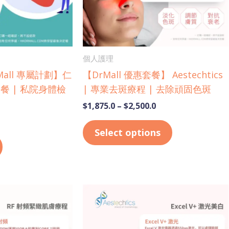
may
be
chosen
on
個人護理
the
DrMall 專屬計劃】仁
【DrMall 優惠套餐】 Aestechtics
product
餐 | 私院身體檢
| 專業去斑療程 | 去除頑固色斑
page
$
1,875.0
–
$
2,500.0
Select options