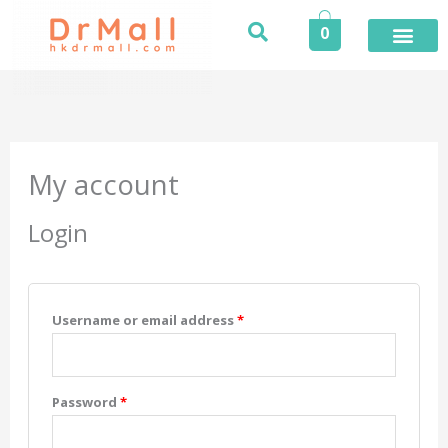
Skip
0
to
content
Required
Required
Required
Required
My account
Login
Username or email address
*
Password
*