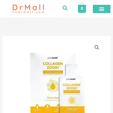
Skip
0
to
content
登入／註冊
今期推廣
專業服務
家居健康
個人護理
健康食品
保險專區
健康資訊
醫護專區
合作品牌
榮譽及獎項
活動
Zooki
|
柑
橘
青
檸
味
強
效
脂
質