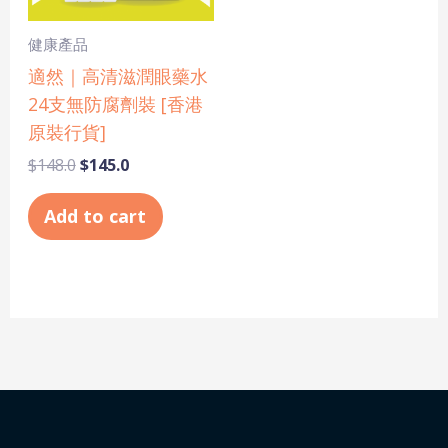
健康產品
適然｜高清滋潤眼藥水
24支無防腐劑裝 [香港
原裝行貨]
$
148.0
$
145.0
Add to cart