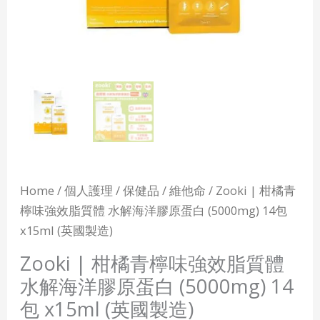
體
水
解
海
洋
膠
原
蛋
白
Home
/
個人護理
/
保健品
/
維他命
/ Zooki | 柑橘青
(5000mg)
檸味強效脂質體 水解海洋膠原蛋白 (5000mg) 14包
14
x15ml (英國製造)
包
x15ml
Zooki | 柑橘青檸味強效脂質體
(英
水解海洋膠原蛋白 (5000mg) 14
國
包 x15ml (英國製造)
製