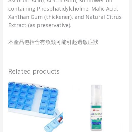
Ascorbic Acid), Acacia Gum, Sunflower oil
containing Phosphatidylcholine, Malic Acid,
Xanthan Gum (thickener), and Natural Citrus
Extract (as preservative).
本產品包括含有魚類可能引起過敏症狀
Related products