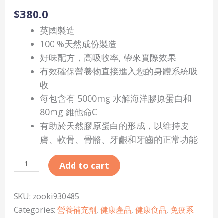
造)
$
380.0
quantity
英國製造
100 %天然成份製造
好味配方，高吸收率, 帶來實際效果
有效確保營養物直接進入您的身體系統吸
收
每包含有 5000mg 水解海洋膠原蛋白和
80mg 維他命C
有助於天然膠原蛋白的形成，以維持皮
膚、軟骨、骨骼、牙齦和牙齒的正常功能
Add to cart
SKU:
zooki930485
Categories:
營養補充劑
,
健康產品
,
健康食品
,
免疫系