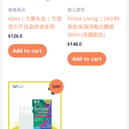
健康產品
個人護理
Apex｜大藥丸盒｜方便
Prime Living｜24小時
視力不佳及瞎者使用
長效保濕消毒抗菌膜
50ml (美國製造)
$
126.0
$
148.0
Add to cart
Add to cart
Original
Current
Sale!
price
price
was:
is:
$148.0.
$145.0.