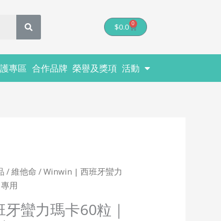
0
Cart
$
0.0
醫護專區
合作品牌
榮譽及獎項
活動
品
/
維他命
/ Winwin | 西班牙蠻力
力專用
 西班牙蠻力瑪卡60粒｜