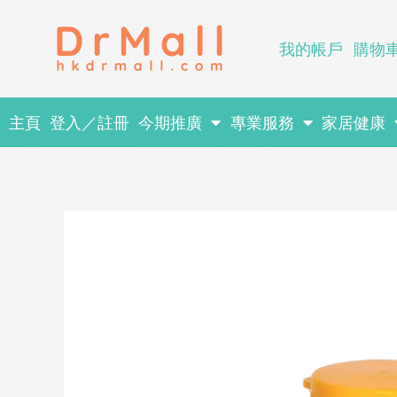
Skip
to
我的帳戶
購物
content
主頁
登入／註冊
今期推廣
專業服務
家居健康