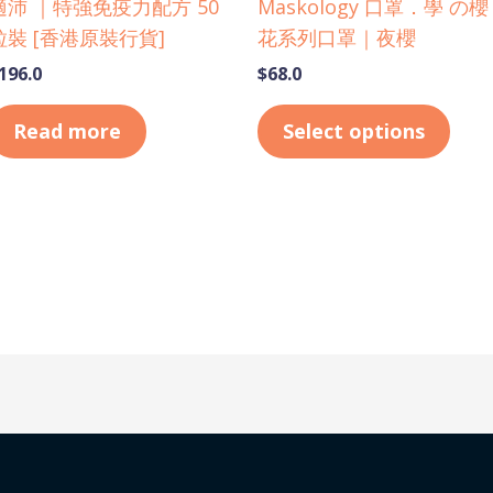
適沛 ｜特強免疫力配方 50
Maskology 口罩．學 の櫻
on
粒裝 [香港原裝行貨]
花系列口罩｜夜櫻
the
196.0
$
68.0
prod
pag
Read more
Select options