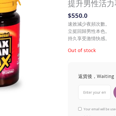
提升男性活力
$
550.0
速效減少夜頻次數。
立挺回歸男性本色。
持久享受激情快感。
Out of stock
返貨後，Waiting
Your email will be us