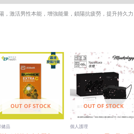
陽，激活男性本能，增強能量，鎖陽抗疲勞，提升持久力
This
prod
has
mult
vari
The
OUT OF STOCK
OUT OF STOCK
opti
may
be
保健品
個人護理
cho