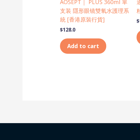
AOSEPT｜ PLUS 360ml 單
支装 隱形眼镜雙氧水護理系
統 [香港原裝行貨]
$
$
128.0
Add to cart