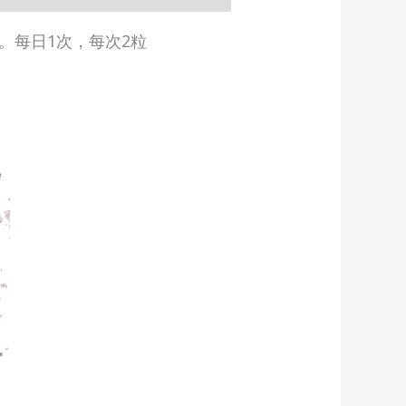
。每日1次，每次2粒
uct
iple
ants.
ons
sen