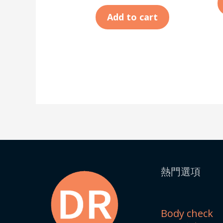
Add to cart
熱門選項
Body check