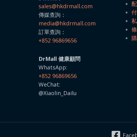
sales@
hkdrmall.com
傳媒查詢：
media@
hkdrmall.com
訂單查詢：
+852 96869656
DrMall 健康顧問
WhatsApp:
+852 96869656
WeChat:
@Xiaolin_Dailu
Face