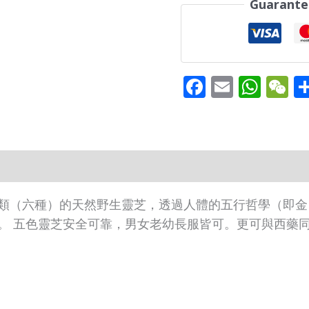
Guarante
草
加
強
10
Facebook
Email
Wha
W
粒
quantity
類（六種）的天然野生靈芝，透過人體的五行哲學（即金
。 五色靈芝安全可靠，男女老幼長服皆可。更可與西藥
。