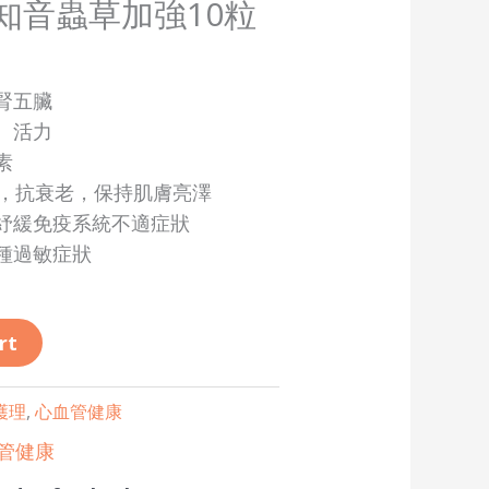
 + 知音蟲草加強10粒
腎五臟
、活力
素
力，抗衰老，保持肌膚亮澤
紓緩免疫系統不適症狀
種過敏症狀
rt
護理
,
心血管健康
管健康