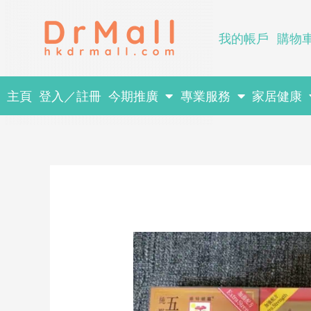
Skip
to
我的帳戶
購物
content
主頁
登入／註冊
今期推廣
專業服務
家居健康