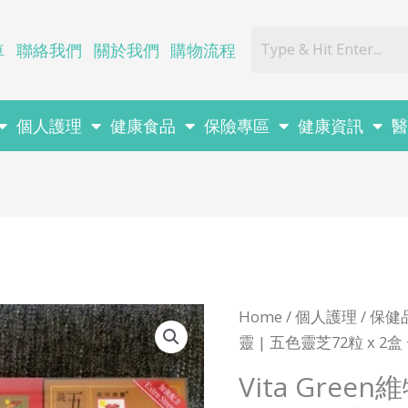
車
聯絡我們
關於我們
購物流程
個人護理
健康食品
保險專區
健康資訊
Vita
Home
/
個人護理
/
保健
Green
靈 | 五色靈芝72粒 x 2
維
Vita Gree
特