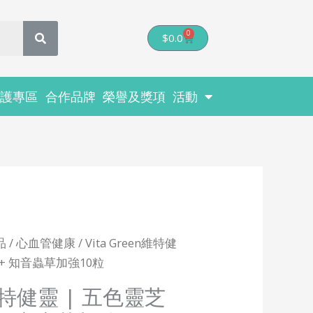
0
Cart
$
0.0
醫護專區
合作品牌
榮譽及獎項
活動
品
/
心血管健康
/ Vita Green維特健
盒 + 知音蟲草加強10粒
n維特健靈 | 五色靈芝