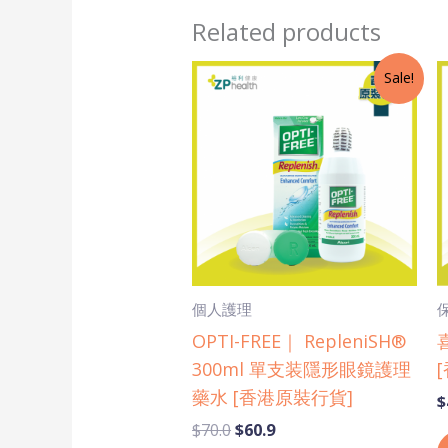
Related products
Original
Current
Sale!
price
price
was:
is:
$70.0.
$60.9.
個人護理
OPTI-FREE｜ RepleniSH®
300ml 單支装隱形眼鏡護理
藥水 [香港原裝行貨]
$
$
70.0
$
60.9