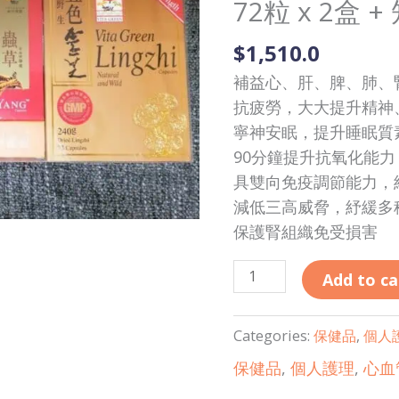
72粒 x 2盒
健
靈
$
1,510.0
|
補益心、肝、脾、肺、
五
抗疲勞，大大提升精神
色
寧神安眠，提升睡眠質
靈
90分鐘提升抗氧化能
芝
具雙向免疫調節能力，
72
減低三高威脅，紓緩多
粒
保護腎組織免受損害
x
2
Add to ca
盒
+
知
Categories:
保健品
,
個人
音
保健品
,
個人護理
,
心血
蟲