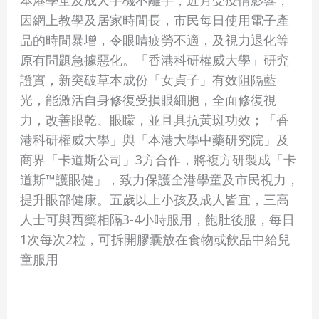
本港學童及成人手機不離手，近月受疫情影響，
因網上教學及居家時間長，市民每日使用電子產
品的時間暴增，令眼睛疲勞不適，及視力退化等
原有問題急據惡化。「香港科研權威大學」研究
證實，新突破草本成份「女貞子」有效阻隔藍
光，能激活自身修復受損眼細胞，全面修復視
力，改善眼乾、眼矇，並且具抗黃斑功效；「香
港科研權威大學」與「本港大學中藥研究院」及
商界「卡道斯公司」3方合作，將複方研製成「卡
道斯™護眼健」，致力保護全港學童及市民視力，
提升眼部健康。五歲以上小孩及成人皆宜，三高
人士可與西藥相隔3-4小時服用，飽肚後服，每日
1次每次2粒，可拆開膠囊放在食物或飲品中給兒
童服用