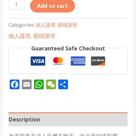
Add to cart
Categories:
個人護理
,
眼睛護理
個人護理
,
眼睛護理
Guaranteed Safe Checkout
Facebook
Email
WhatsApp
WeChat
Share
Description