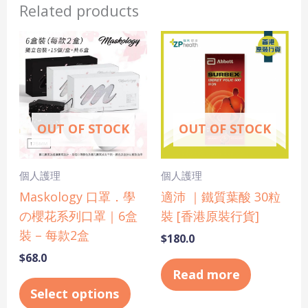
Related products
This
product
has
multiple
variants.
OUT OF STOCK
OUT OF STOCK
The
options
may
個人護理
個人護理
be
Maskology 口罩．學
適沛 ｜鐵質葉酸 30粒
chosen
の櫻花系列口罩｜6盒
裝 [香港原裝行貨]
on
裝 – 每款2盒
$
180.0
the
$
68.0
product
Read more
page
Select options