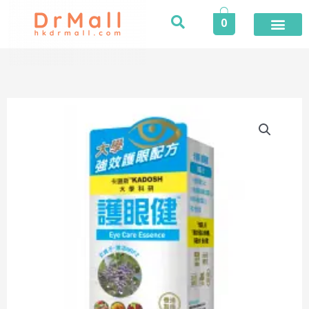
Skip
0
to
content
登入／註冊
今期推廣
專業服務
家居健康
個人護理
健康食品
保險專區
健康資訊
醫護專區
合作品牌
榮譽及獎項
活動
Kadosh
|
卡
道
斯
護
眼
健
60
粒
｜