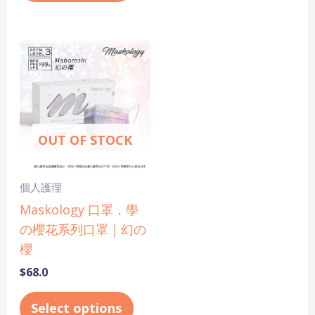
This
product
has
multiple
variants.
OUT OF STOCK
The
options
may
個人護理
be
Maskology 口罩．學
chosen
の櫻花系列口罩｜幻の
on
櫻
the
$
68.0
product
page
Select options