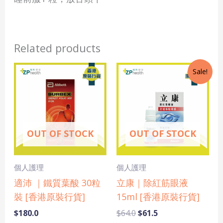
Related products
Original
Current
Sale!
price
price
was:
is:
$64.0.
$61.5.
OUT OF STOCK
OUT OF STOCK
個人護理
個人護理
適沛 ｜鐵質葉酸 30粒
立康｜除紅筋眼液
裝 [香港原裝行貨]
15ml [香港原裝行貨]
$
180.0
$
64.0
$
61.5