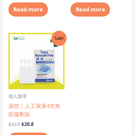
Read more
Read more
Original
Current
Sale!
price
price
was:
is:
$22.0.
$20.8.
個人護理
淚然｜人工淚液4支無
防腐劑裝
$
22.0
$
20.8