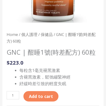
粒
quantity
Home
/
個人護理
/
保健品
/ GNC | 酣睡1號(時差配
方) 60粒
GNC | 酣睡1號(時差配方) 60粒
$
223.0
每粒含1毫克褪黑激素
含褪黑激素，鬆弛繃緊神經
紓緩時差引致的輕度失眠
Add to cart