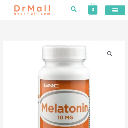
Skip
0
to
content
登入／註冊
今期推廣
專業服務
家居健康
個人護理
健康食品
保險專區
健康資訊
醫護專區
合作品牌
榮譽及獎項
活動
GNC
|
酣
睡
1
號
(時
差
配
方)
60