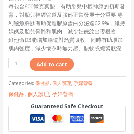
每包含600微克葉酸，有助胎兒中樞神經的初期發
育，對胎兒神經管道及腦部正常發展十分重要 專
利鱸魚胜肽有助促進膠原蛋白分泌達62.9%，維持
媽媽及胎兒骨骼和肌肉，減少妊娠紋出現機會
維他命D3能增加腸道對鈣質吸收；同時有助增加
肌肉強度，減少懷孕時無力感、酸軟或繃緊狀況
Add to cart
Categories:
保健品
,
個人護理
,
孕婦營養
保健品
,
個人護理
,
孕婦營養
Guaranteed Safe Checkout