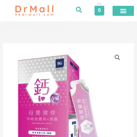
Skip
0
to
content
Boost
&
Guard
博
健
科
研
|
孕
婦
液