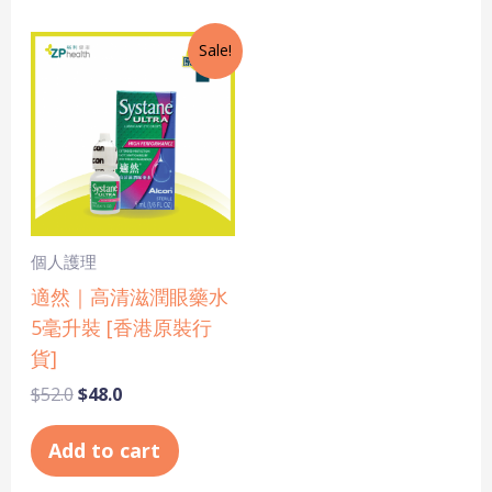
Original
Current
Sale!
price
price
was:
is:
$52.0.
$48.0.
個人護理
適然｜高清滋潤眼藥水
5毫升裝 [香港原裝行
貨]
$
52.0
$
48.0
Add to cart