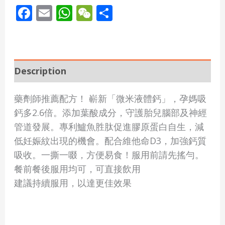
Facebook
Email
WhatsApp
WeChat
Share
Description
藥劑師推薦配方！ 嶄新「微米液體鈣」，孕媽吸
鈣多2.6倍。添加葉酸成分，守護胎兒腦部及神經
管道發展。專利鱸魚胜肽促進膠原蛋白自生，減
低妊娠紋出現的機會。配合維他命D3，加強鈣質
吸收。一撕一啜，方便易食！服用前請先搖勻。
餐前餐後服用均可，可直接飲用
建議持續服用，以達更佳效果