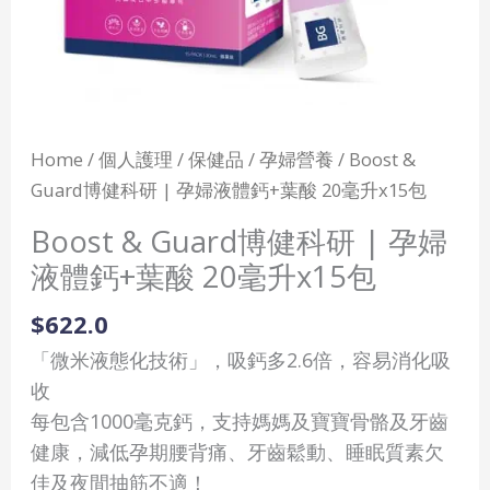
體
鈣
+葉
酸
20
Home
/
個人護理
/
保健品
/
孕婦營養
/ Boost &
毫
Guard博健科研 | 孕婦液體鈣+葉酸 20毫升x15包
升
Boost & Guard博健科研 | 孕婦
x15
液體鈣+葉酸 20毫升x15包
包
quantity
$
622.0
「微米液態化技術」，吸鈣多2.6倍，容易消化吸
收
每包含1000毫克鈣，支持媽媽及寶寶骨骼及牙齒
健康，減低孕期腰背痛、牙齒鬆動、睡眠質素欠
佳及夜間抽筋不適！