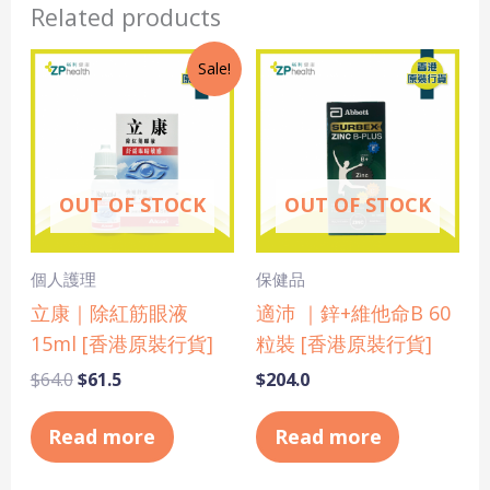
Related products
Original
Current
Sale!
price
price
was:
is:
$64.0.
$61.5.
OUT OF STOCK
OUT OF STOCK
個人護理
保健品
立康｜除紅筋眼液
適沛 ｜鋅+維他命B 60
15ml [香港原裝行貨]
粒裝 [香港原裝行貨]
$
64.0
$
61.5
$
204.0
Read more
Read more