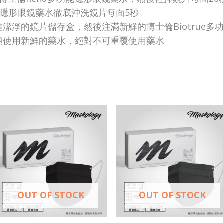
功能隱形眼鏡藥水徹底沖洗鏡片每面5秒
潔淨的鏡片儲存盒，然後注滿新鮮的博士倫Biotrue
須使用新鮮的藥水，絕對不可重覆使用藥水
This
This
product
prod
has
has
multiple
mult
variants.
vari
The
The
OUT OF STOCK
OUT OF STOCK
options
opti
may
may
be
be