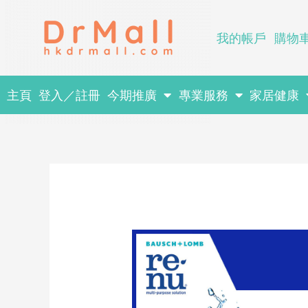
Skip
to
我的帳戶
購物
content
主頁
登入／註冊
今期推廣
專業服務
家居健康