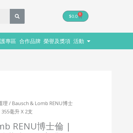
0
Cart
$
0.0
醫護專區
合作品牌
榮譽及獎項
活動
護理
/ Bausch & Lomb RENU博士
55毫升 X 2支
omb RENU博士倫 |