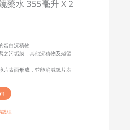
水 355毫升 X 2
的蛋白沉積物
聚之污垢膜，其他沉積物及殘留
鏡片表面形成，並能消滅鏡片表
rt
睛護理