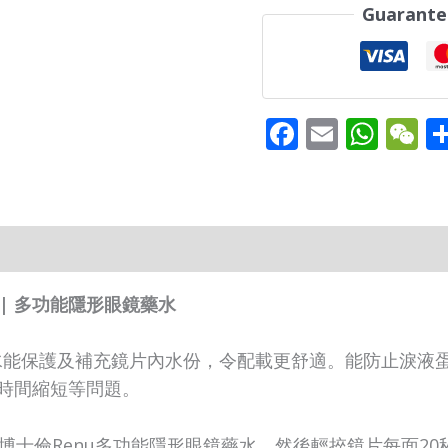
X
Guarante
2
支
quantity
Facebook
Email
Wha
W
士倫 | 多功能隱形眼鏡藥水
藥水能保護及補充鏡片內水份，令配載更舒適。能防止淚液
時間縮短等問題。
博士倫Renu多功能隱形眼鏡藥水，然後輕捽鏡片每面20