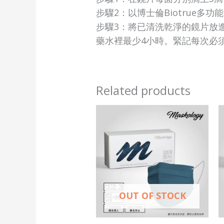
步驟2：以博士倫Biotrue多
步驟3：將已清洗乾淨的鏡片放進
藥水裡最少4小時。緊記每次必
Related products
This
product
has
multiple
variants.
The
OUT OF STOCK
options
may
be