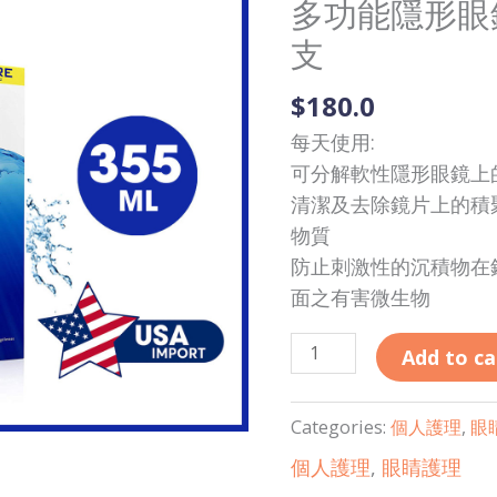
多功能隱形眼鏡藥
博
士
支
倫
$
180.0
|
多
每天使用:
功
可分解軟性隱形眼鏡上
能
清潔及去除鏡片上的積
隱
物質
形
防止刺激性的沉積物在
眼
面之有害微生物
鏡
藥
Add to ca
水
355
Categories:
個人護理
,
眼
毫
個人護理
,
眼睛護理
升