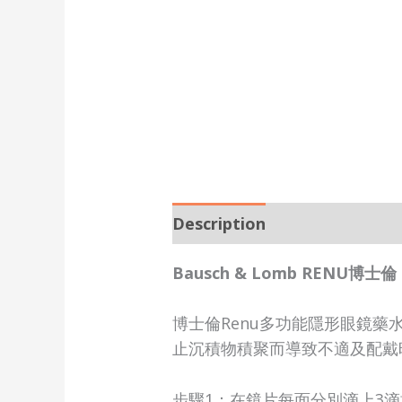
Description
Bausch & Lomb RENU博
博士倫Renu多功能隱形眼鏡
止沉積物積聚而導致不適及配戴
步驟1：在鏡片每面分別滴上3滴