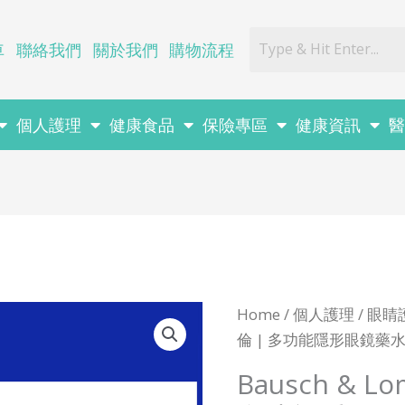
車
聯絡我們
關於我們
購物流程
個人護理
健康食品
保險專區
健康資訊
Bausch
Home
/
個人護理
/
眼睛
&
倫 | 多功能隱形眼鏡藥水 3
Lomb
Bausch & L
RENU