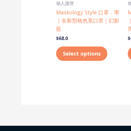
個人護理
chosen
Maskology Style 口罩．學
M
on
｜全新型格色系口罩｜幻影
the
藍
product
$
68.0
$
page
Select options