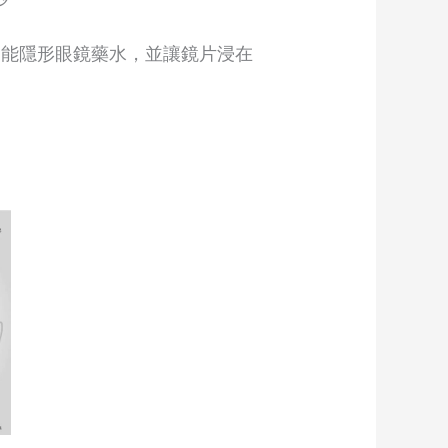
多功能隱形眼鏡藥水，並讓鏡片浸在
uct
iple
ants.
ons