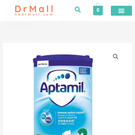
Skip
0
to
content
登入／註冊
今期推廣
專業服務
家居健康
個人護理
健康食品
保險專區
健康資訊
醫護專區
合作品牌
榮譽及獎項
活動