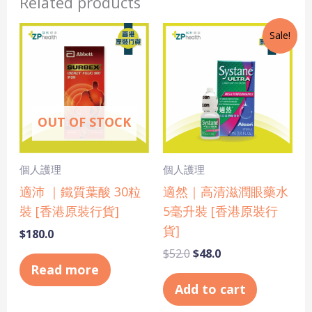
Related products
Original
Current
Sale!
price
price
was:
is:
$52.0.
$48.0.
OUT OF STOCK
個人護理
個人護理
適沛 ｜鐵質葉酸 30粒
適然｜高清滋潤眼藥水
裝 [香港原裝行貨]
5毫升裝 [香港原裝行
貨]
$
180.0
$
52.0
$
48.0
Read more
Add to cart