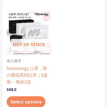
This
product
has
multiple
variants.
OUT OF STOCK
The
options
may
個人護理
be
Maskology 口罩．學
chosen
の櫻花系列口罩｜6盒
on
裝 – 每款2盒
the
$
68.0
product
page
Select options