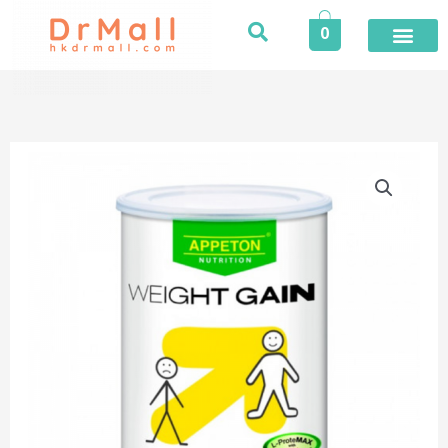
Skip
0
to
content
Appeton
愛
必
頓
｜
成
人
增
重
奶
粉