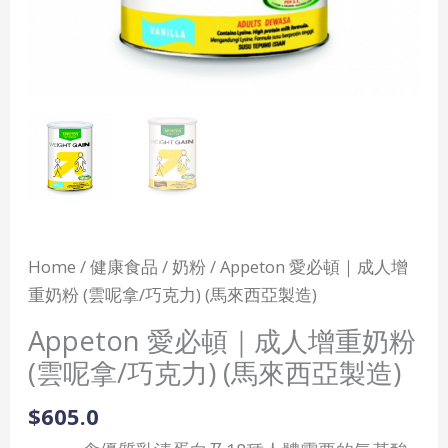
(雲
呢
拿/
巧
克
力)
(馬
來
西
Home
/
健康食品
/
奶粉
/ Appeton 愛必頓｜成人增
亞
重奶粉 (雲呢拿/巧克力) (馬來西亞製造)
製
造)
Appeton 愛必頓｜成人增重奶粉
quantity
(雲呢拿/巧克力) (馬來西亞製造)
$
605.0