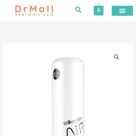
Skip
0
to
content
AIR
自
訂
緊
實
自
慰
杯
|
White
Beads