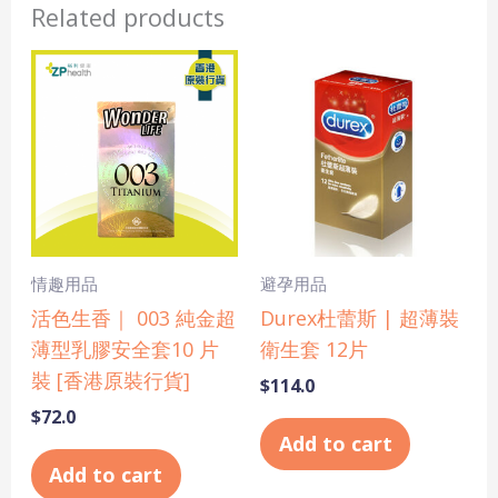
Related products
情趣用品
避孕用品
活色生香｜ 003 純金超
Durex杜蕾斯 | 超薄裝
薄型乳膠安全套10 片
衛生套 12片
裝 [香港原裝行貨]
$
114.0
$
72.0
Add to cart
Add to cart