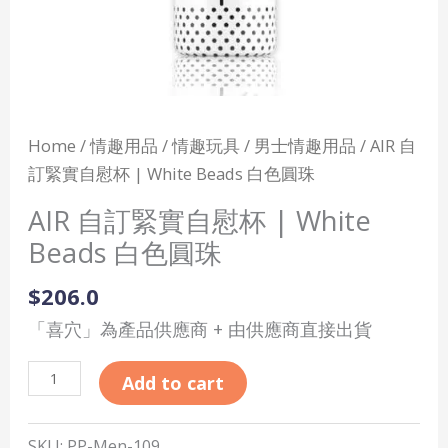
白
色
圓
珠
quantity
Home
/
情趣用品
/
情趣玩具
/
男士情趣用品
/ AIR 自
訂緊實自慰杯 | White Beads 白色圓珠
AIR 自訂緊實自慰杯 | White
Beads 白色圓珠
$
206.0
「喜穴」為產品供應商 + 由供應商直接出貨
Add to cart
SKU:
PP-Men-109