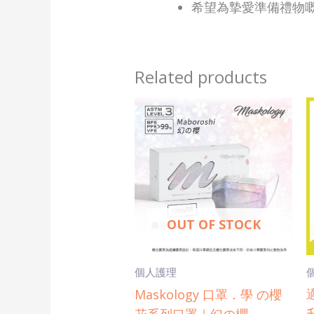
希望為摯愛準備禮物
Related products
This
product
has
multiple
variants.
The
OUT OF STOCK
options
may
be
個人護理
chosen
Maskology 口罩．學 の櫻
on
花系列口罩｜幻の櫻