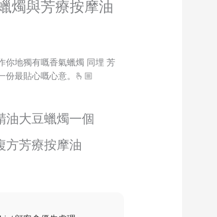
蠟燭與芳療按摩油
作你地獨有嘅香氣蠟燭 同埋 芳
份最貼心嘅心意。🫰🏼
然精油大豆蠟燭一個
然複方芳療按摩油