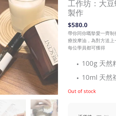
工作坊：大豆
製作
$
580.0
帶你同你嘅摰愛一齊制
療按摩油，為對方送上一
每位學員都可獲得
100g 天
10ml 天
Out of stock