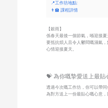
📍工作坊地點:
👨‍🏫 課程詳情
【穀雨】
係春天最後一個節氣，喺迎接夏
要抵抗煩人且令人鬱悶嘅濕氣，
心情迎接夏天。
💝 為你嘅摯愛送上最
透過今次嘅工作坊，你可以帶同
為對方送上一份最貼心嘅心意，