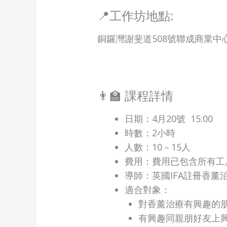
📍工作坊地點:
銅鑼灣謝斐道508號聯成商業中心 
👨‍🏫 課程詳情
日期：4月20號 15:00
時數：2小時
人數：10－15人
費用：費用已包含所有工
導師：
英國IFA註冊香薰
適合對象：
對香薰治療有興趣的
有興趣同親朋好友上