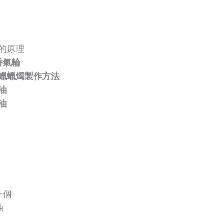
的原理
香氣輪
蠟蠟燭製作方法
油
油
一個
油