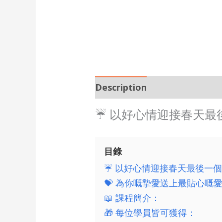
Description
☔ 以好心情迎接春天最
目錄
☔ 以好心情迎接春天最後一
💝 為你嘅摯愛送上最貼心嘅
📖 課程簡介：
🎁 每位學員皆可獲得：