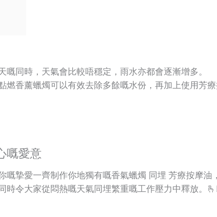
天嘅同時，天氣會比較唔穩定，雨水亦都會逐漸增多。
點燃香薰蠟燭可以有效去除多餘嘅水份，再加上使用芳療
貼心嘅愛意
你嘅摯愛一齊制作你地獨有嘅香氣蠟燭 同埋 芳療按摩油
同時令大家從悶熱嘅天氣同埋繁重嘅工作壓力中釋放。🫰