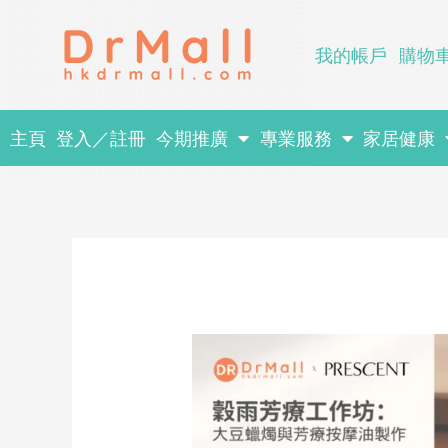
Skip
to
我的帳戶
購物
content
主頁
登入／註冊
今期推廣
專業服務
家居健康