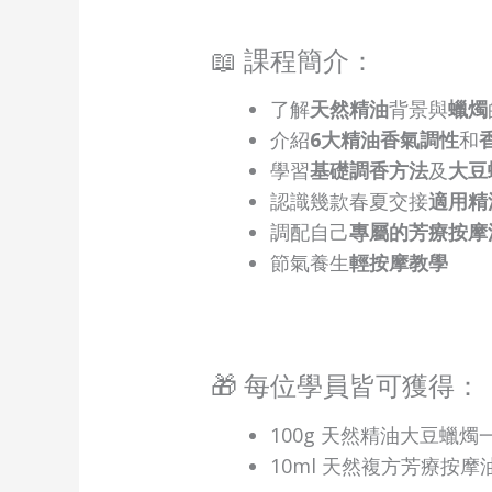
📖 課程簡介：
了解
天然精油
背景與
蠟燭
介紹
6大精油香氣調性
和
學習
基礎調香方法
及
大豆
認識幾款春夏交接
適用精
調配自己
專屬的芳療按摩
節氣養生
輕按摩教學
🎁 每位學員皆可獲得：
100g 天然精油大豆蠟燭
10ml 天然複方芳療按摩