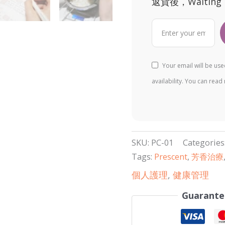
返貨後，Waiting
Your email will be us
availability. You can rea
SKU:
PC-01
Categories
Tags:
Prescent
,
芳香治療
個人護理
,
健康管理
Guarante