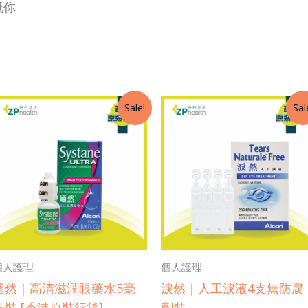
嘅你
Original
Current
Original
Current
Sale!
Sal
price
price
price
price
was:
is:
was:
is:
$52.0.
$48.0.
$22.0.
$20.8.
個人護理
個人護理
適然｜高清滋潤眼藥水5毫
淚然｜人工淚液4支無防腐
升裝 [香港原裝行貨]
劑裝