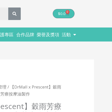
0
Cart
$
0.0
醫護專區
合作品牌
榮譽及獎項
活動
管理
/ 【DrMall x Prescent】穀雨
與芳療按摩油製作
 Prescent】穀雨芳療