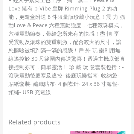
– 經人手紮染上色工序，獨一無二！Peace &
Love 擁有 b-Vibe 皇牌 Rimming Plug 2 的功
能，更隨盒附送 8 件限量版珍藏小玩意！震 力 強
勁Love & Peace 六種震動強度，七種滾珠模式，
六種震動節奏，帶給您所未有的快感！盡 情 享
受震動及滾珠的雙重刺激，配合較大的尺寸，讓
您體驗被填到滿一滿的感覺！戶 外 玩 樂利用無
線遙控於 30 尺範圍內傳送驚喜！透過主機底部直
接控制亦可，簡單靈活！ 珍 藏 玩 意套裝包括：-
滾珠震動後庭塞及遙控- 後庭玩樂指南- 收納袋-
貼紙套裝- 編織貼布- 4 個襟針- 24 x 36 寸海報-
頸繩- USB 充電線
Related products