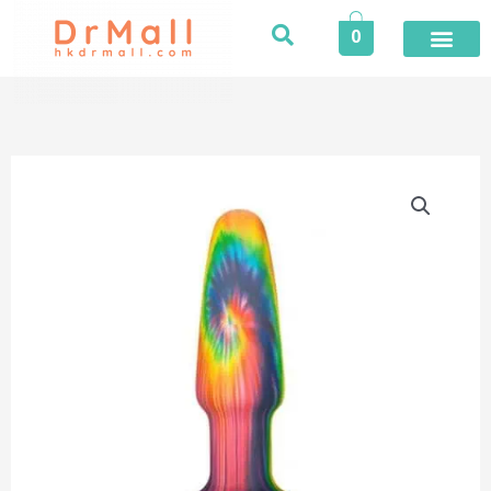
Skip
0
to
content
登入／註冊
今期推廣
專業服務
家居健康
個人護理
健康食品
保險專區
健康資訊
醫護專區
合作品牌
榮譽及獎項
活動
【極
限
量】
Peace
&
Love
幻
彩
滾
珠
震