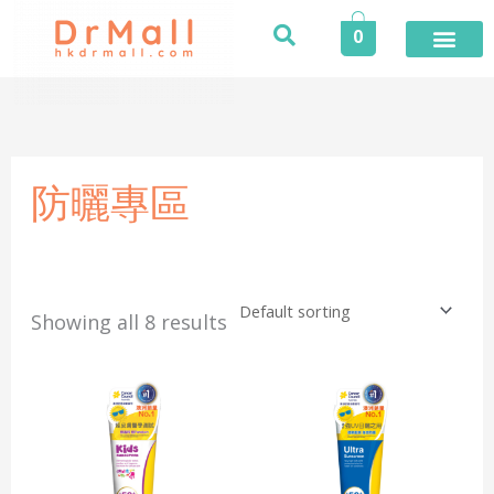
Skip
0
to
content
防曬專區
Showing all 8 results