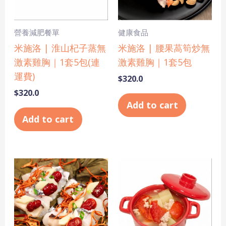
營養減肥餐單
健康食品
米施洛 | 淮山杞子蒸無
米施洛 | 腰果萵筍炒無
激素雞胸｜1套5包(連
激素雞胸｜1套5包
運費)
$
320.0
$
320.0
Add to cart
Add to cart