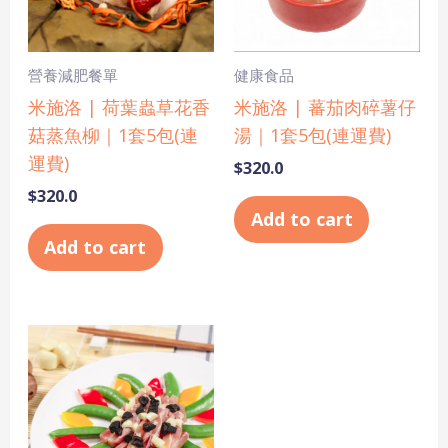
營養減肥餐單
健康食品
米施洛 | 荷葉蟲草花香
米施洛 | 蕃茄肉碎薯仔
菇蒸魚柳｜1套5包(連
湯｜1套5包(連運費)
運費)
$
320.0
$
320.0
Add to cart
Add to cart