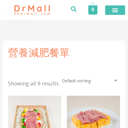
Skip
0
to
content
登入／註冊
今期推廣
專業服務
家居健康
個人護理
健康食品
保險專區
健康資訊
醫護專區
合作品牌
榮譽及獎項
活動
營養減肥餐單
Showing all 9 results