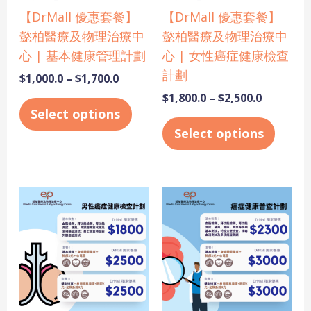
be
be
【DrMall 優惠套餐】
【DrMall 優惠套餐】
chosen
chose
懿柏醫療及物理治療中
懿柏醫療及物理治療中
on
on
心 | 基本健康管理計劃
心 | 女性癌症健康檢查
the
the
計劃
$
1,000.0
–
$
1,700.0
product
produ
$
1,800.0
–
$
2,500.0
page
page
Select options
Select options
Price
Price
This
This
range:
range:
product
produ
$1,800.0
$2,300.0
has
has
through
through
$2,500.0
$3,000.0
multiple
multi
variants.
varian
The
The