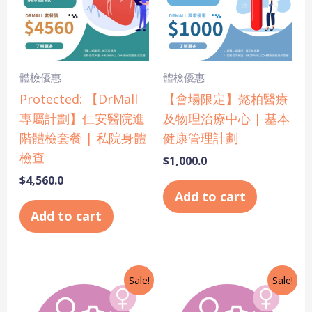
體檢優惠
體檢優惠
Protected: 【DrMall
【會場限定】懿柏醫療
專屬計劃】仁安醫院進
及物理治療中心 | 基本
階體檢套餐 | 私院身體
健康管理計劃
檢查
$
1,000.0
$
4,560.0
Add to cart
Add to cart
Original
Current
Original
Current
Sale!
Sale!
price
price
price
price
was:
is:
was:
is: