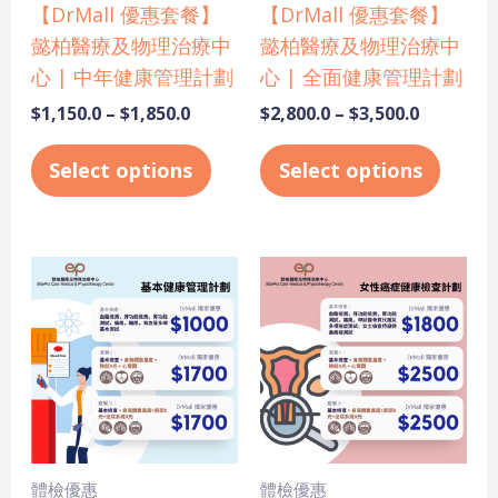
be
be
【DrMall 優惠套餐】
【DrMall 優惠套餐】
chosen
chose
懿柏醫療及物理治療中
懿柏醫療及物理治療中
on
on
心 | 中年健康管理計劃
心 | 全面健康管理計劃
the
the
$
1,150.0
–
$
1,850.0
$
2,800.0
–
$
3,500.0
product
produ
page
page
Select options
Select options
Price
Price
This
This
range:
range:
product
produ
$1,000.0
$1,800.0
has
has
through
through
$1,700.0
$2,500.0
multiple
multi
variants.
varian
The
The
options
optio
may
may
體檢優惠
體檢優惠