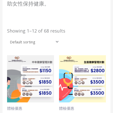
助女性保持健康。
Showing 1–12 of 68 results
Price
Price
This
This
range:
range:
product
produ
$1,150.0
$2,800.0
has
has
through
through
$1,850.0
$3,500.0
multiple
multi
variants.
varian
The
The
options
optio
may
may
體檢優惠
體檢優惠