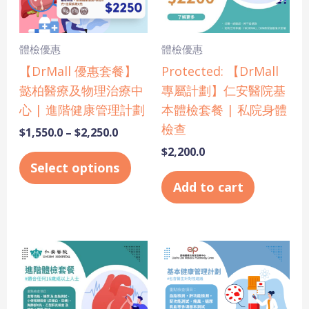
The
options
may
體檢優惠
體檢優惠
be
【DrMall 優惠套餐】
Protected: 【DrMall
chosen
懿柏醫療及物理治療中
專屬計劃】仁安醫院基
on
心 | 進階健康管理計劃
本體檢套餐 | 私院身體
the
檢查
$
1,550.0
–
$
2,250.0
product
$
2,200.0
page
Select options
Add to cart