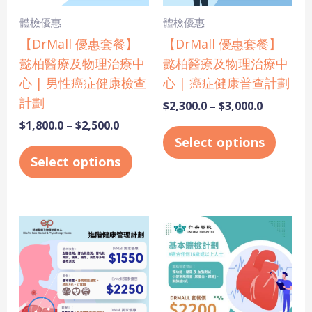
options
optio
may
may
體檢優惠
體檢優惠
be
be
【DrMall 優惠套餐】
【DrMall 優惠套餐】
chosen
chose
懿柏醫療及物理治療中
懿柏醫療及物理治療中
on
on
心 | 男性癌症健康檢查
心 | 癌症健康普查計劃
the
the
計劃
$
2,300.0
–
$
3,000.0
product
produ
$
1,800.0
–
$
2,500.0
page
page
Select options
Select options
Price
This
range:
product
$1,550.0
has
through
$2,250.0
multiple
variants.