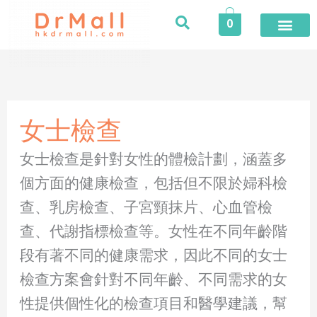
Skip
0
to
content
登入／註冊
今期推廣
專業服務
家居健康
個人護理
健康食品
保險專區
健康資訊
醫護專區
合作品牌
榮譽及獎項
活動
女士檢查
女士檢查是針對女性的體檢計劃，涵蓋多
個方面的健康檢查，包括但不限於婦科檢
查、乳房檢查、子宮頸抹片、心血管檢
查、代謝指標檢查等。女性在不同年齡階
段有著不同的健康需求，因此不同的女士
檢查方案會針對不同年齡、不同需求的女
性提供個性化的檢查項目和醫學建議，幫