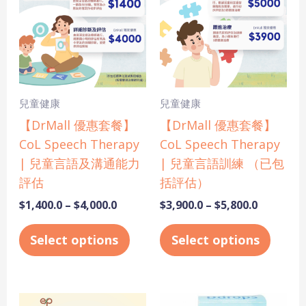
has
has
through
through
$4,000.0
$5,800.0
multiple
multi
variants.
varian
The
The
options
optio
may
may
兒童健康
兒童健康
be
be
【DrMall 優惠套餐】
【DrMall 優惠套餐】
chosen
chose
CoL Speech Therapy
CoL Speech Therapy
on
on
| 兒童言語及溝通能力
| 兒童言語訓練 （已包
the
the
評估
括評估）
product
produ
$
1,400.0
–
$
4,000.0
$
3,900.0
–
$
5,800.0
page
page
Select options
Select options
Price
This