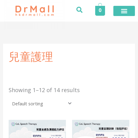
Skip
0
to
content
登入／註冊
今期推廣
專業服務
家居健康
個人護理
健康食品
保險專區
健康資訊
醫護專區
合作品牌
榮譽及獎項
活動
兒童護理
Showing 1–12 of 14 results
Price
Price
This
This
range:
range:
product
produ
$1,400.0
$3,900.0