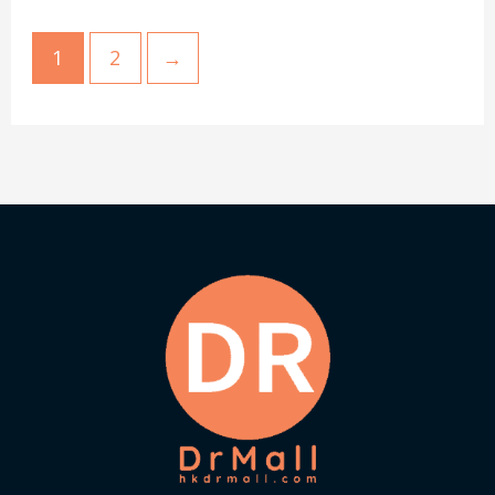
1
2
→