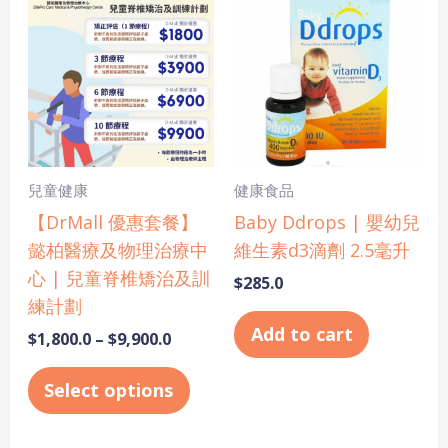
range:
product
$1,800.0
has
through
$9,900.0
multiple
variants.
The
options
may
兒童健康
健康食品
be
【DrMall 優惠套餐】
Baby Ddrops | 嬰幼兒
chosen
懿柏醫療及物理治療中
維生素d3滴劑 2.5毫升
on
心 | 兒童脊椎矯治及訓
$
285.0
the
練計劃
product
Add to cart
$
1,800.0
–
$
9,900.0
page
Select options