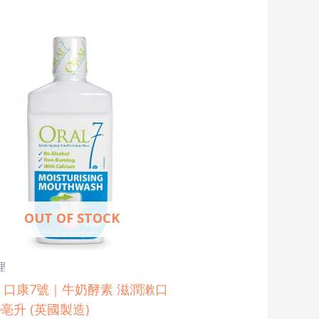
OUT OF STOCK
理
l 7 口康7號｜牛奶酵素 滋潤漱口
0亳升 (英國製造)