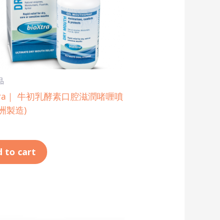
品
Xtra｜ 牛初乳酵素口腔滋潤啫喱噴
歐洲製造)
 to cart