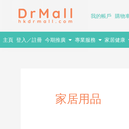
Skip
to
我的帳戶
購物
content
主頁
登入／註冊
今期推廣
專業服務
家居健康
家居用品