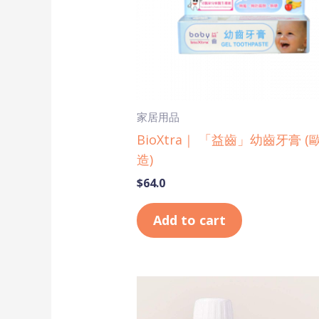
家居用品
BioXtra｜ 「益齒」幼齒牙膏 (
造)
$
64.0
Add to cart