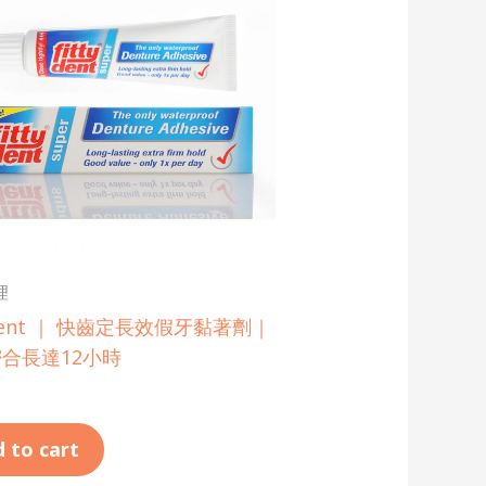
理
tydent ｜ 快齒定長效假牙黏著劑｜
合長達12小時
 to cart