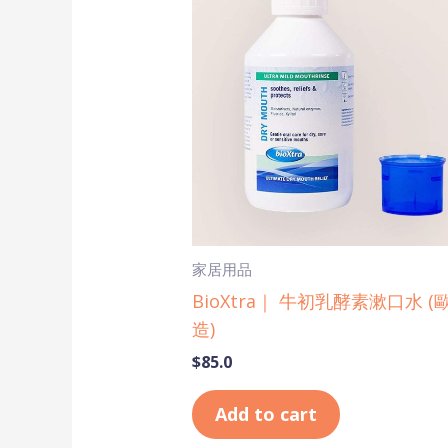
家居用品
BioXtra｜ 牛初乳酵素漱口水 (
造)
$
85.0
Add to cart