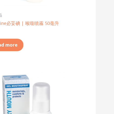
品
dine必妥碘 | 喉嚨噴霧 50毫升
ad more