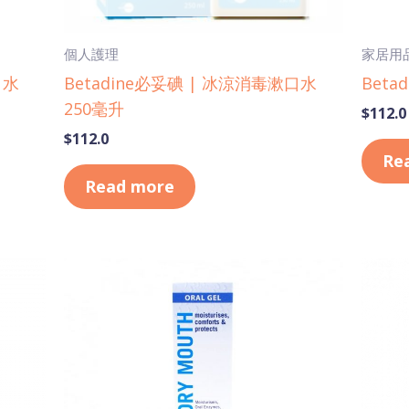
個人護理
家居用
口水
Betadine必妥碘 | 冰涼消毒漱口水
Beta
250毫升
$
112.0
$
112.0
Re
Read more