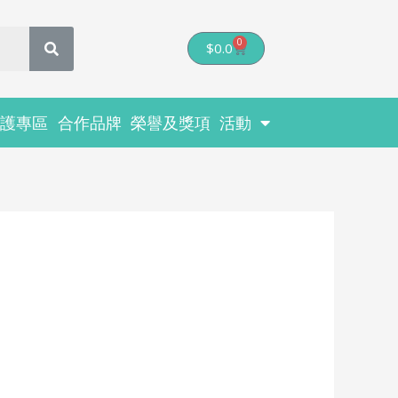
0
Cart
$
0.0
醫護專區
合作品牌
榮譽及獎項
活動