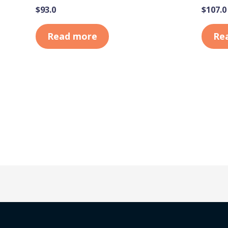
$
93.0
$
107.0
Read more
Re