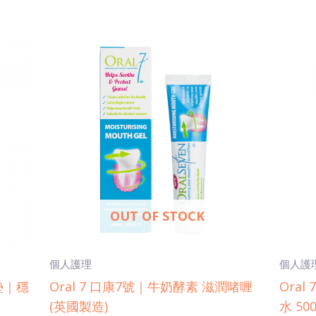
OUT OF STOCK
個人護理
個人護
襯墊｜穩
Oral 7 口康7號｜牛奶酵素 滋潤啫喱
Ora
(英國製造)
水 50