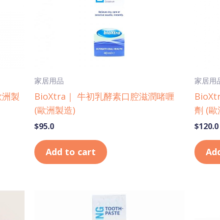
家居用品
家居用
歐洲製
BioXtra｜ 牛初乳酵素口腔滋潤啫喱
Bio
(歐洲製造)
劑 (
$
95.0
$
120.0
Add to cart
Add