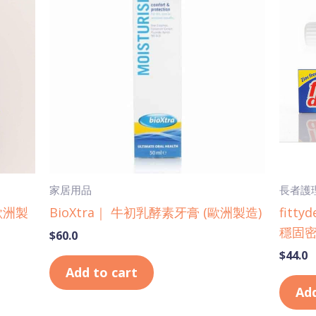
家居用品
長者護
歐洲製
BioXtra｜ 牛初乳酵素牙膏 (歐洲製造)
fit
穩固密
$
60.0
$
44.0
Add to cart
Add