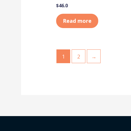
$
46.0
Read more
1
2
→