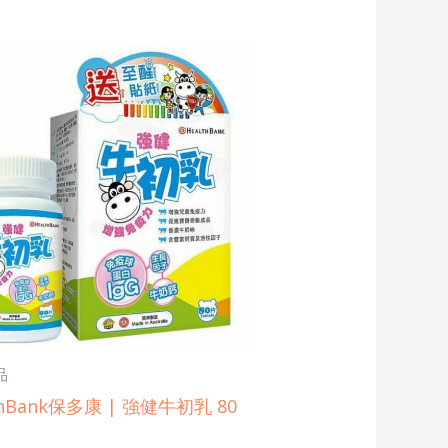
品
thBank保多康 | 強健牛初乳 80