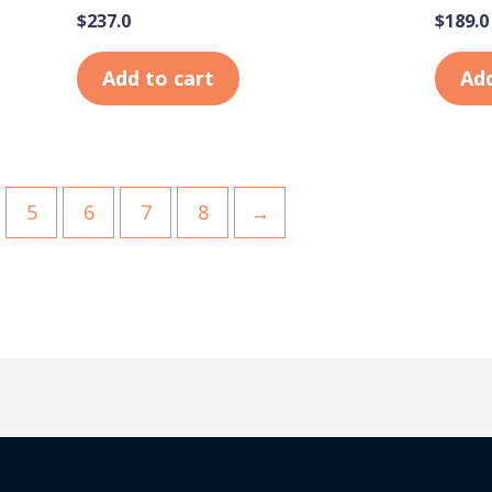
$
237.0
$
189.0
Add to cart
Add
5
6
7
8
→