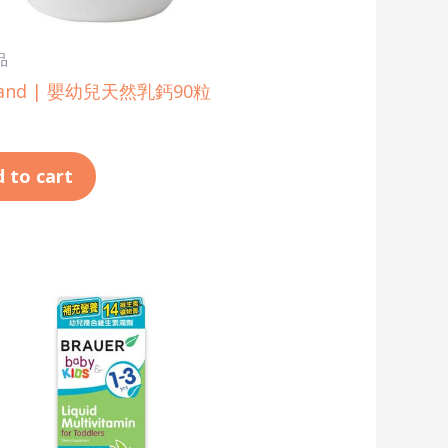
品
sland | 嬰幼兒天然乳鈣90粒
 to cart