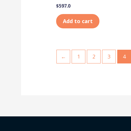
$
597.0
Add to cart
←
1
2
3
4