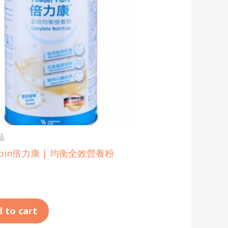
品
subin倍力康 | 均衡全效營養粉
 to cart