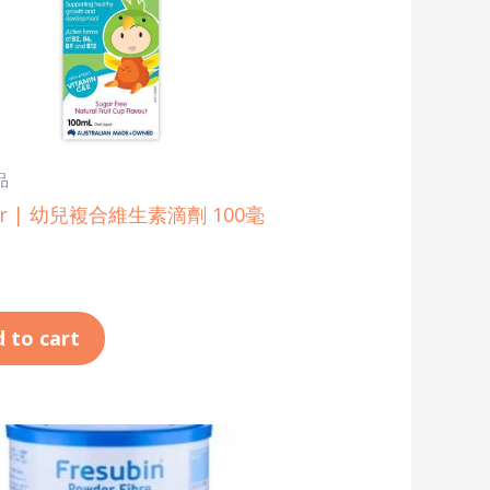
品
er | 幼兒複合維生素滴劑 100毫
 to cart