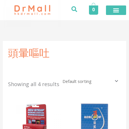
Skip
0
to
content
頭暈嘔吐
Showing all 4 results