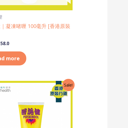
理
｜凝凍啫喱 100毫升 [香港原裝
$
58.0
ad more
riginal
Current
Sale!
rice
price
as:
is:
70.0.
$68.0.