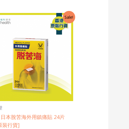
riginal
Current
Sale!
rice
price
as:
is:
41.8.
$40.5.
理
日本脫苦海外用鎮痛貼 24片
原裝行貨]