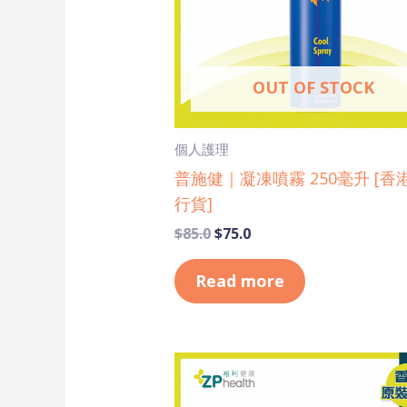
OUT OF STOCK
個人護理
普施健｜凝凍噴霧 250毫升 [香
行貨]
$
85.0
$
75.0
Read more
Original
Current
price
price
was:
is: