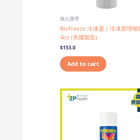
個人護理
Biofreeze 冷凍靈｜冷凍原理
4oz (美國製造)
$
153.0
Add to cart
Original
Current
price
price
was:
is:
$85.0.
$75.0.