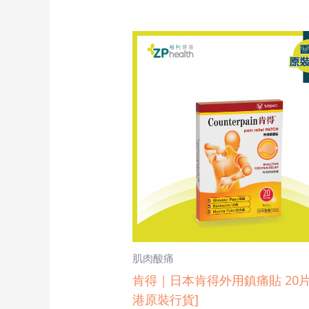
Original
Current
price
price
was:
is:
$91.8.
$87.0.
肌肉酸痛
肯得｜日本肯得外用鎮痛貼 20片
港原裝行貨]