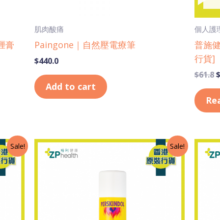
肌肉酸痛
個人護
啫喱膏
Paingone｜自然壓電療筆
普施健
行貨]
$
440.0
$
61.8
Add to cart
Re
Original
Current
O
Sale!
Sale!
price
price
p
was:
is:
w
$85.0.
$75.0.
$