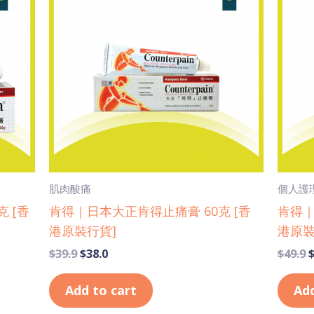
$39.9.
$38.0.
$
肌肉酸痛
個人護
 [香
肯得｜日本大正肯得止痛膏 60克 [香
肯得｜
港原裝行貨]
港原裝
$
39.9
$
38.0
$
49.9
Add to cart
Add