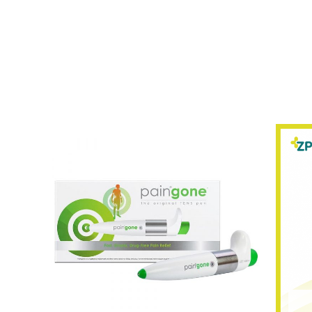
O
p
w
$