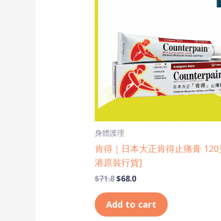
$71.8.
$68.0.
身體護理
肯得｜日本大正肯得止痛膏 120克
港原裝行貨]
$
71.8
$
68.0
Add to cart