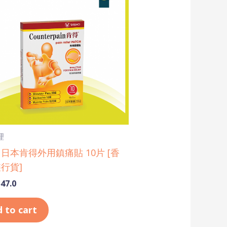
49.9.
$47.0.
理
日本肯得外用鎮痛貼 10片 [香
行貨]
$
47.0
 to cart