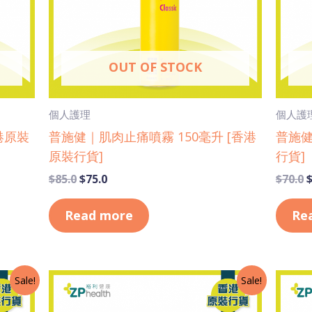
OUT OF STOCK
個人護理
個人護
港原裝
普施健｜肌肉止痛噴霧 150毫升 [香港
普施健
原裝行貨]
行貨]
$
85.0
$
75.0
$
70.0
Read more
Re
Original
Current
O
Sale!
Sale!
price
price
p
was:
is:
w