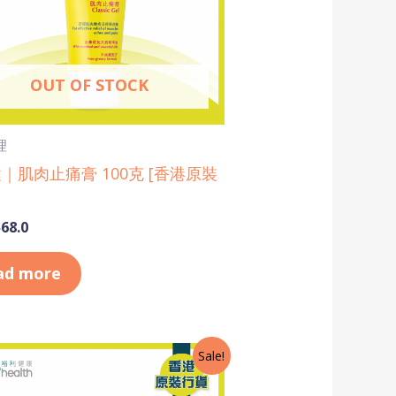
OUT OF STOCK
理
｜肌肉止痛膏 100克 [香港原裝
$
68.0
ad more
riginal
Current
Sale!
rice
price
as:
is: