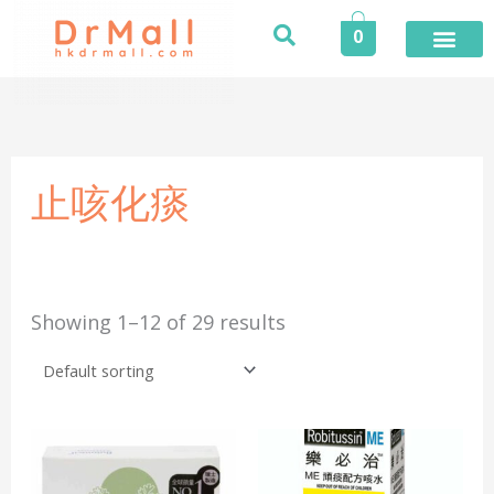
Skip
0
to
content
登入／註冊
今期推廣
專業服務
家居健康
個人護理
健康食品
保險專區
健康資訊
醫護專區
合作品牌
榮譽及獎項
活動
止咳化痰
Showing 1–12 of 29 results