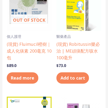
OUT OF STOCK
個人護理
醫藥產品
(現貨) Fluimucil橙樹｜
(現貨) Robitussin樂必
成人化痰素 200毫克 10
治 | ME頑痰配方咳水
包
100毫升
$
89.0
$
73.0
Read more
Add to cart