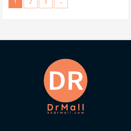
1
2
3
→