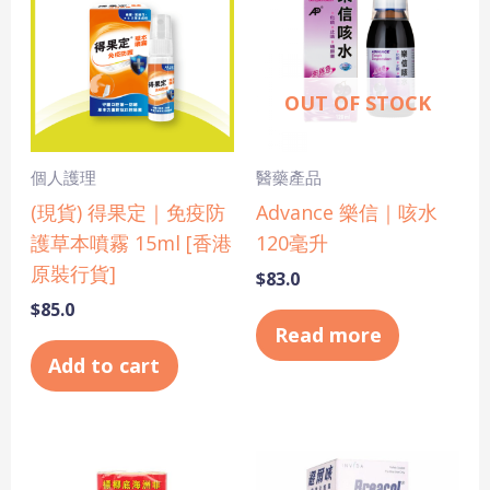
OUT OF STOCK
個人護理
醫藥產品
(現貨) 得果定｜免疫防
Advance 樂信｜咳水
護草本噴霧 15ml [香港
120毫升
原裝行貨]
$
83.0
$
85.0
Read more
Add to cart