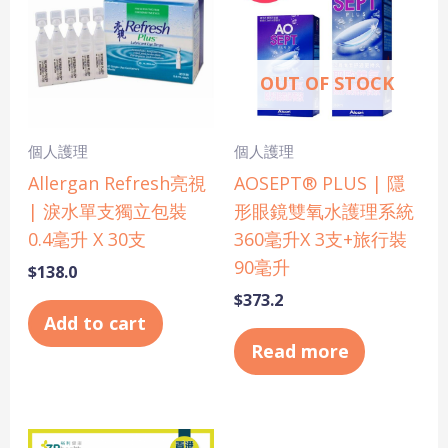
OUT OF STOCK
個人護理
個人護理
Allergan Refresh亮視
AOSEPT® PLUS | 隱
| 淚水單支獨立包裝
形眼鏡雙氧水護理系統
0.4毫升 X 30支
360毫升X 3支+旅行裝
90毫升
$
138.0
$
373.2
Add to cart
Read more