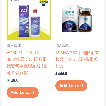
個人護理
個人護理
AOSEPT｜ PLUS
ASANA 360 | 補眼素90
360ml 單支装 隱形眼
粒裝｜抗老花眼朦眼乾
镜雙氧水護理系統 [香
配方
港原裝行貨]
$
444.0
$
128.0
Add to cart
Add to cart