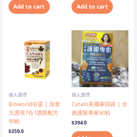
Add to cart
Add to cart
個人護理
個人護理
Bioworld倍靈 | 加拿
Catalo美國家得路 | 全
大護視7合1護眼配方
效護眼專家60粒
90粒
$
394.0
$
359.0