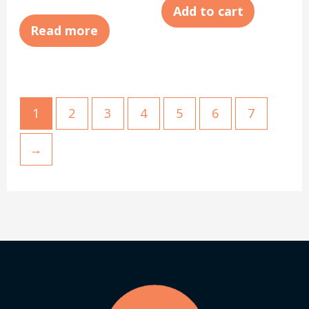
Add to cart
Read more
1
2
3
4
5
6
7
→