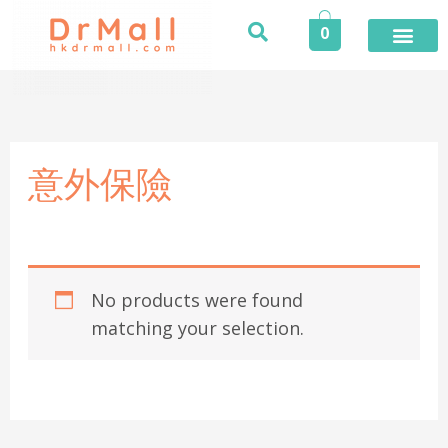
Skip
0
to
content
意外保險
No products were found
matching your selection.