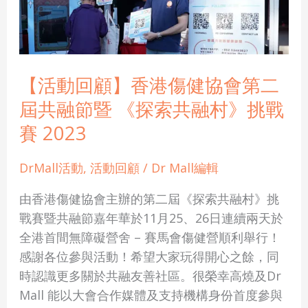
香
港
傷
健
【活動回顧】香港傷健協會第二
協
屆共融節暨 《探索共融村》挑戰
會
第
賽 2023
二
屆
DrMall活動
,
活動回顧
/
Dr Mall編輯
共
由香港傷健協會主辦的第二屆《探索共融村》挑
融
戰賽暨共融節嘉年華於11月25、26日連續兩天於
節
全港首間無障礙營舍 – 賽馬會傷健營順利舉行！
暨
感謝各位參與活動！希望大家玩得開心之餘，同
《探
時認識更多關於共融友善社區。很榮幸高燒及Dr
索
Mall 能以大會合作媒體及支持機構身份首度參與
共