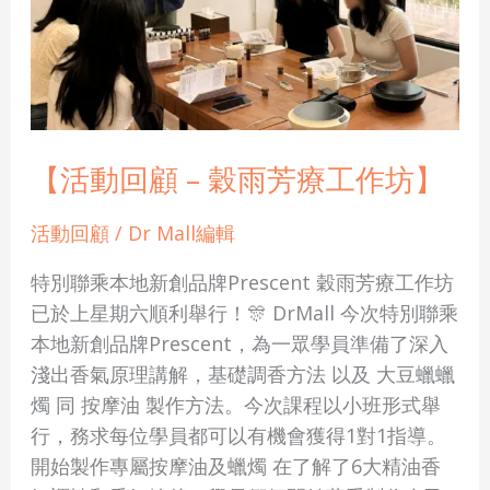
穀
雨
芳
療
工
作
【活動回顧 – 穀雨芳療工作坊】
坊】
活動回顧
/
Dr Mall編輯
特別聯乘本地新創品牌Prescent 穀雨芳療工作坊
已於上星期六順利舉行！🎊 DrMall 今次特別聯乘
本地新創品牌Prescent，為一眾學員準備了深入
淺出香氣原理講解，基礎調香方法 以及 大豆蠟蠟
燭 同 按摩油 製作方法。今次課程以小班形式舉
行，務求每位學員都可以有機會獲得1對1指導。
開始製作專屬按摩油及蠟燭 在了解了6大精油香