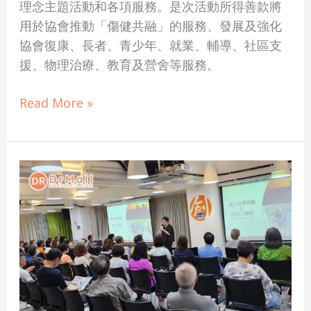
理念主題活動和各項服務。是次活動所得善款將
用於協會推動「傷健共融」的服務、發展及強化
協會復康、長者、青少年、就業、輔導、社區支
援、物理治療、教育及營舍等服務。
Read More »
【活
動
回
顧】
Dr
Mall
X
樂