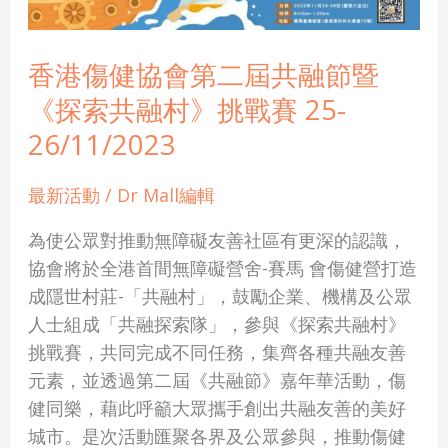
會
第
二
香港傷健協會第二屆共融節暨
屆
《探索共融村》挑戰賽 25-
共
26/11/2023
融
節
最新活動
/
Dr Mall編輯
暨
《探
為使公眾對推動無障礙友善社區有更深的認識，
索
協會將於全港首間無障礙營舍-賽馬 會傷健營打造
共
成隱世村莊-「共融村」，鼓勵企業、機構及公眾
融
人士組成「共融探索隊」，參與《探索共融村》
村》
挑戰賽，共同完成不同任務，集齊各種共融友善
挑
元素，並透過第二屆《共融節》嘉年華活動，傷
戰
健同樂，藉此呼籲大眾攜手創出共融友善的美好
賽
城市。是次活動匯聚各界及公眾參與，推動傷健