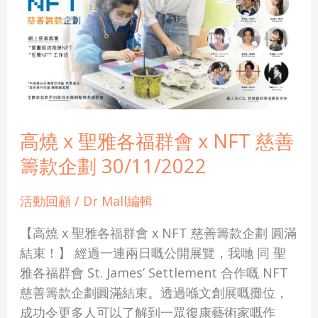
x
聖
雅
各
福
群
高燒 x 聖雅各福群會 x NFT 慈善
會
x
籌款企劃 30/11/2022
NFT
慈
活動回顧
/
Dr Mall編輯
善
【高燒 x 聖雅各福群會 x NFT 慈善籌款企劃 圓滿
籌
結束！】 經過一連兩日嘅公開展覽，我哋 同 聖
款
雅各福群會 St. James’ Settlement 合作嘅 NFT
企
慈善籌款企劃圓滿結束。透過喺文創展嘅攤位，
劃
成功令更多人可以了解到一眾復康藝術家嘅作
30/11/2022