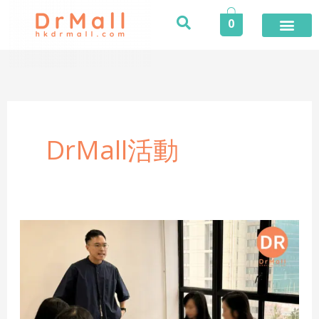
Skip
0
to
content
DrMall活動
【活
動
回
顧
–