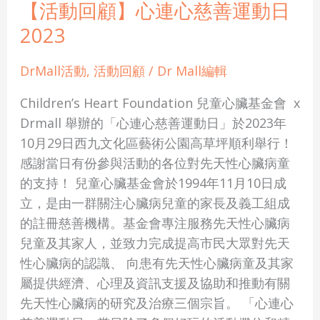
【活動回顧】心連心慈善運動日
善
2023
運
動
DrMall活動
,
活動回顧
/
Dr Mall編輯
日
2023
Children’s Heart Foundation 兒童心臟基金會 x
Drmall 舉辦的「心連心慈善運動日」於2023年
10月29日西九文化區藝術公園高草坪順利舉行！
感謝當日有份參與活動的各位對先天性心臟病童
的支持！ 兒童心臟基金會於1994年11月10日成
立，是由一群關注心臟病兒童的家長及義工組成
的註冊慈善機構。基金會專注服務先天性心臟病
兒童及其家人，並致力完成提高市民大眾對先天
性心臟病的認識、 向患有先天性心臟病童及其家
屬提供經濟、心理及資訊支援及協助和推動有關
先天性心臟病的研究及治療三個宗旨。 「心連心