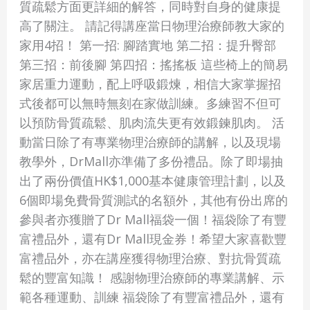
質疏鬆方面更詳細的解答，同時對自身的健康提
人
高了關注。 請記得講座當日物理治療師教大家的
痛
家用4招！ 第一招: 腳踏實地 第二招：提升臀部
症
第三招：前後腳 第四招：搖搖板 這些椅上的簡易
」
家居重力運動，配上呼吸鍛煉，相信大家掌握招
實
式後都可以無時無刻在家做訓練。多練習不但可
體
以預防骨質疏鬆、肌肉流失更有效鍛鍊肌肉。 活
講
動當日除了有專業物理治療師的講解，以及現場
座
教學外，DrMall亦準備了多份禮品。除了即場抽
現
出了兩份價值HK$1,000基本健康管理計劃，以及
場
6個即場免費骨質測試的名額外，其他有份出席的
教
參與者亦獲贈了Dr Mall福袋一個！福袋除了有豐
你
富禮品外，還有Dr Mall現金券！希望大家喜歡豐
4
富禮品外，亦在講座獲得物理治療、對抗骨質疏
招
鬆的豐富知識！ 感謝物理治療師的專業講解、示
重
範各種運動、訓練 福袋除了有豐富禮品外，還有
拾