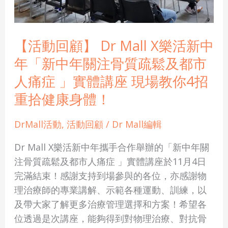
活
新
中
【活動回顧】 Dr Mall X樂活新中
年
年「新中年關注骨質疏鬆及都市
「新
人痛症 」實體講座 現場教你4招
中
重拾健康身體！
年
關
DrMall活動
,
活動回顧
/
Dr Mall編輯
注
骨
Dr Mall X樂活新中年攜手合作舉辦的「新中年關
質
注骨質疏鬆及都市人痛症 」實體講座於11月4日
疏
完滿結束！感謝支持到場參與的各位，亦感謝物
鬆
理治療師的專業講解、示範各種運動、訓練，以
及
及帶大家了解更多治療管理選擇和方案！希望各
都
位透過是次講座，能夠得到對物理治療、對抗骨
市