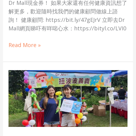
Dr Mall現金券！ 如果大家還有任何健康資訊想了
健
解更多，歡迎隨時找我們的健康顧問做線上諮
康
詢！ 健康顧問: https://bit.ly/47gEJrV 立即去Dr
身
Mall網頁睇吓有咩啱心水：https://bityl.co/LVI0
體！
Read More »
【活
動
回
顧】
心
連
心
慈