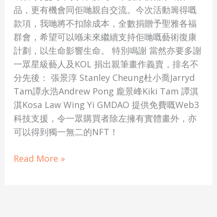
品，更有機會同佢哋親自交流。今次活動籌得嘅
款項，我哋將不扣除成本，全數捐贈予聖雅各福
群會，希望可以喺未來繼續支持佢哋嘅藝術復康
計劃，以生命影響生命。 特別鳴謝 當然亦要多謝
一眾星級藝人及KOL 捐出親筆畫作義賣，排名不
分先後： 張景淳 Stanley Cheung杜小喬Jarryd
Tam譚永浩Andrew Pong 龐景峰Kiki Tam 譚淇
淇Kosa Law Wing Yi GMDAO 提供免費嘅Web3
科技支援，令一眾購買者除左擁有實體畫外，亦
可以得到獨一無二的NFT！
Read More »