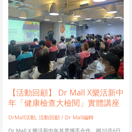
動
回
顧】
Dr
Mall
X
樂
活
新
中
年
【活動回顧】 Dr Mall X樂活新中
「健
年「健康檢查大檢閱」實體講座
康
檢
DrMall活動
,
活動回顧
/
Dr Mall編輯
查
大
Dr Mall X 樂活新中年首度攜手合作，喺10月6日