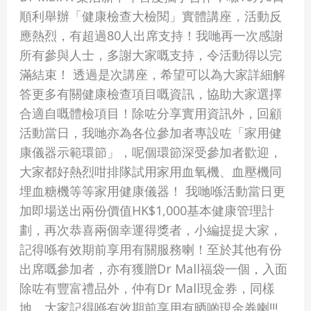
檢
順利舉辦「健康檢查大檢閱」實體講座，活動反
閱」
應熱烈，有超過80人出席支持！我哋再一次感謝
實
所有參與人士，多謝大家嘅支持，令活動得以完
體
滿結束！ 透過是次講座，希望可以為大家詳細解
講
答更多有關健康檢查項目嘅資訊，協助大家選擇
座
合適自嘅體檢項目！除咗分享實用資訊外，回顧
活動當日，我哋亦為各位參加者專設咗「家用健
康儀器示範環節」，呢個環節深受參加者歡迎，
大家都好熱烈咁排隊試用家用血氧機、血壓機同
埋血糖機等等家用健康儀器！ 我哋喺活動當日更
加即場送出兩份價值HK$1,000基本健康管理計
劃，再次恭喜兩個幸運得獎者，小編提提大家，
記得喺有效期前享用有關服務喇！至於其他有份
出席嘅參加者，亦有獲贈Dr Mall福袋一個，入面
除咗有豐富禮品外，仲有Dr Mall現金券，同樣
地，大家記得喺有效期前享用有晒啲現金券喇!!!