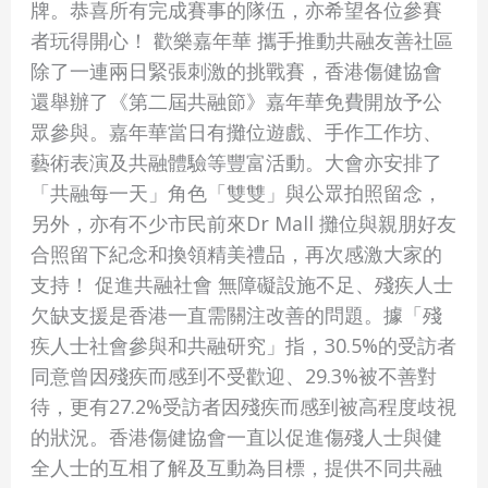
牌。恭喜所有完成賽事的隊伍，亦希望各位參賽
者玩得開心！ 歡樂嘉年華 攜手推動共融友善社區
除了一連兩日緊張刺激的挑戰賽，香港傷健協會
還舉辦了《第二屆共融節》嘉年華免費開放予公
眾參與。嘉年華當日有攤位遊戲、手作工作坊、
藝術表演及共融體驗等豐富活動。大會亦安排了
「共融每一天」角色「雙雙」與公眾拍照留念，
另外，亦有不少市民前來Dr Mall 攤位與親朋好友
合照留下紀念和換領精美禮品，再次感激大家的
支持！ 促進共融社會 無障礙設施不足、殘疾人士
欠缺支援是香港一直需關注改善的問題。據「殘
疾人士社會參與和共融研究」指，30.5%的受訪者
同意曾因殘疾而感到不受歡迎、29.3%被不善對
待，更有27.2%受訪者因殘疾而感到被高程度歧視
的狀況。香港傷健協會一直以促進傷殘人士與健
全人士的互相了解及互動為目標，提供不同共融