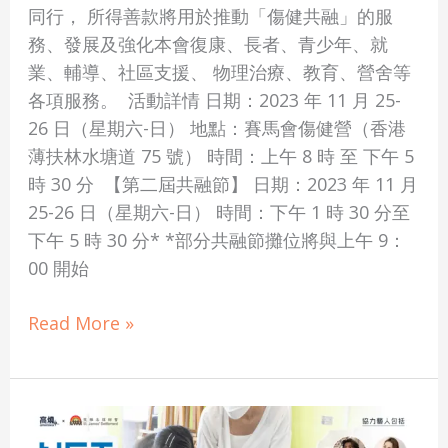
25-
同行， 所得善款將用於推動「傷健共融」的服
26/11/2023
務、發展及強化本會復康、長者、青少年、就
業、輔導、社區支援、 物理治療、教育、營舍等
各項服務。 活動詳情 日期：2023 年 11 月 25-
26 日（星期六-日） 地點：賽馬會傷健營（香港
薄扶林水塘道 75 號） 時間：上午 8 時 至 下午 5
時 30 分 【第二屆共融節】 日期：2023 年 11 月
25-26 日（星期六-日） 時間：下午 1 時 30 分至
下午 5 時 30 分* *部分共融節攤位將與上午 9：
00 開始
Read More »
高
燒