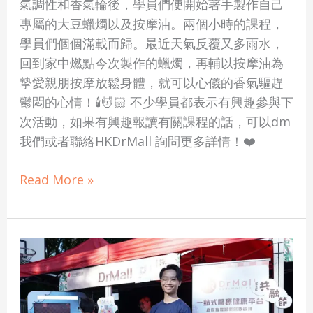
氣調性和香氣輪後，學員們便開始著手製作自己
專屬的大豆蠟燭以及按摩油。兩個小時的課程，
學員們個個滿載而歸。最近天氣反覆又多雨水，
回到家中燃點今次製作的蠟燭，再輔以按摩油為
摯愛親朋按摩放鬆身體，就可以心儀的香氣驅趕
鬱悶的心情！🕯️💆🏻 不少學員都表示有興趣參與下
次活動，如果有興趣報讀有關課程的話，可以dm
我們或者聯絡HKDrMall 詢問更多詳情！❤️
Read More »
【活
動
回
顧】