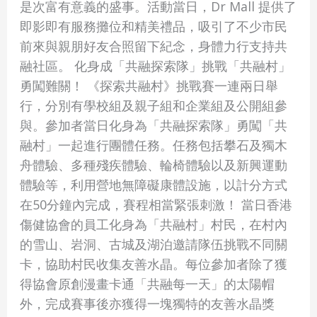
是次富有意義的盛事。活動當日，Dr Mall 提供了
融
即影即有服務攤位和精美禮品，吸引了不少市民
村》
前來與親朋好友合照留下紀念，身體力行支持共
挑
融社區。 化身成「共融探索隊」挑戰「共融村」
戰
勇闖難關！ 《探索共融村》挑戰賽一連兩日舉
賽
行，分別有學校組及親子組和企業組及公開組參
2023
與。參加者當日化身為「共融探索隊」勇闖「共
融村」一起進行團體任務。任務包括攀石及獨木
舟體驗、多種殘疾體驗、輪椅體驗以及新興運動
體驗等，利用營地無障礙康體設施，以計分方式
在50分鐘內完成，賽程相當緊張刺激！ 當日香港
傷健協會的員工化身為「共融村」村民，在村內
的雪山、岩洞、古城及湖泊邀請隊伍挑戰不同關
卡，協助村民收集友善水晶。每位參加者除了獲
得協會原創漫畫卡通「共融每一天」的太陽帽
外，完成賽事後亦獲得一塊獨特的友善水晶獎