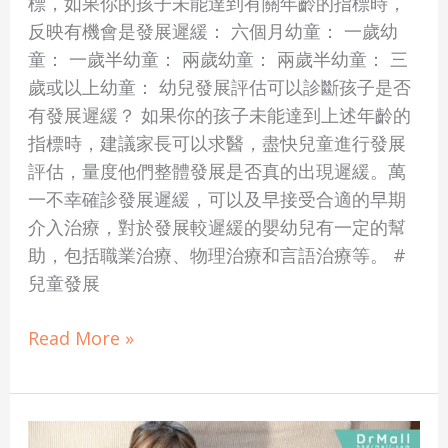
標，如果你的孩子未能達到有關年齡的指標時，
緩
反映有機會是發展遲緩： 六個月幼童： 一歲幼
症
童： 一歲半幼童： 兩歲幼童： 兩歲半幼童： 三
狀
歲或以上幼童： 幼兒發展評估可以診斷孩子是否
及
有發展遲緩？ 如果你的孩子未能達到上述年齡的
評
指標時，建議家長可以求醫，盡快兒童進行發展
估
評估，量度他們整體發展是否真的出現遲緩。萬
方
一不幸確診發展遲緩，可以及早接受合適的早期
法
介入治療，對於發展較遲緩的嬰幼兒有一定的幫
助，包括職業治療、物理治療和言語治療等。 #
兒童發展
Read More »
【兒