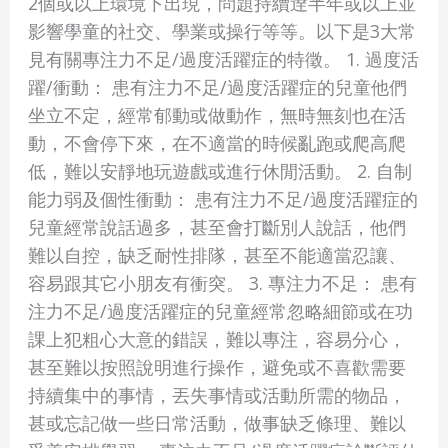
2個或以上環境下出現，問題持續逹半年或以上並
影響學童的社交、學業或操行等等。以下是3大常
見有關專注力不足/過度活躍症的特徵。 1. 過度活
躍/衝動： 患有注力不足/過度活躍症的兒童他們
坐立不定，經常郁動或做動作，無時無刻也在活
動，不會停下來，在不適當的時候亂跑或爬高爬
低，難以安靜地玩遊戲或進行休閒活動。 2. 自制
能力弱及個性衝動： 患有注力不足/過度活躍症的
兒童經常說話過多，甚至會打斷別人說話，他們
難以自控，缺乏耐性排隊，甚至不能適當忍讓、
容易跟其它小朋友有衝突。 3. 專注力不足： 患有
注力不足/過度活躍症的兒童經常忽略細節或在功
課上犯粗心大意的錯誤，難以專注，容易分心，
甚至難以按照說明進行操作，避免或不喜歡需要
持續集中的事情，丟失事情或活動所需的物品，
甚或忘記做一些日常活動，做事缺乏條理、難以