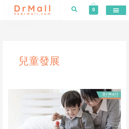
Skip
0
to
content
兒童發展
【發
展
遲
緩】
甚