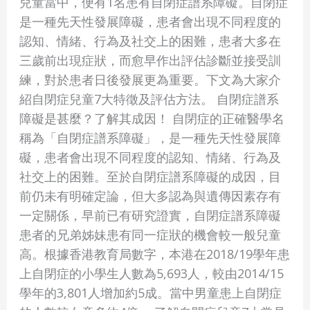
兒童當中，便有1名患有自閉症譜系障礙。自閉症
等
是一種先天性發展障礙，患者會出現不同程度的
於
認知、情緒、行為及社交上的困難，患者大多在
自
三歲前出現症狀，而愈早作出評估診斷並接受訓
閉
練，對於患者日後發展更為重要。下文為大家介
症？
紹自閉症兒童7大特徵及評估方法。 自閉症譜系
一
障礙是甚麼？了解其成因！ 自閉症的正確醫學名
文
稱為「自閉症譜系障礙」，是一種先天性發展障
了
礙，患者會出現不同程度的認知、情緒、行為及
解
社交上的困難。至於自閉症譜系障礙的成因，目
自
前仍未有明確定論，但大多認為與遺傳因素存有
閉
一定關係，早前已有研究證實，自閉症譜系障礙
症
患者的兄弟姊妹患有同一症狀的機會較一般兒童
兒
高。根據香港教育局數字，本港在2018/19學年患
童
上自閉症的小學生人數為5,693人，較由2014/15
7
學年的3,801人增加約5成。當中男童患上自閉症
大