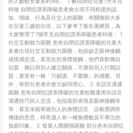
的人數較女童多約4倍。 了解自閉症兒童7大常見
特
特徵 自閉症譜系障礙患者會出現不同程度的認
徵
知、情緒、行為及社交上的困難，有關徵狀大多
及
在兒童三歲前出現，以下參考了衞生署網頁，為
評
大家整理了7個常見自閉症譜系障礙患者特徵： 1.
估
社交互動能力困難 患有自閉症譜系障礙的兒童大
方
多會出現社交互動能力困難，包括缺乏眼神接觸
法
或情感交流，甚至抗拒身體接觸，他們喜歡獨自
玩耍，難以與別人建立關係，不擅與別人打開話
題，甚至有一種「只顧講、不愛聽」的感覺。另
外，有部分患者亦會欠缺同理心。 2. 非語言溝通
困難 患有自閉症譜系障礙的兒童較難運用非語言
溝通技巧與人交流，包括面部表情及眼神接觸等
等，甚至未能掌握別人的身體語言、語氣聲調所
傳達的意思，時常讓人有一種無禮貌及不專注的
負面印象。 3. 發展人際關係困難 部分患有自閉症