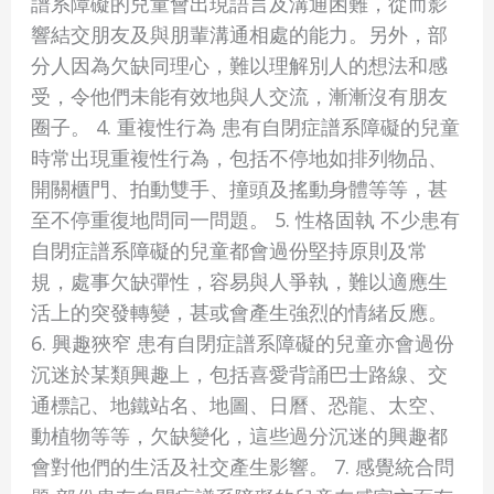
譜系障礙的兒童會出現語言及溝通困難，從而影
響結交朋友及與朋輩溝通相處的能力。另外，部
分人因為欠缺同理心，難以理解別人的想法和感
受，令他們未能有效地與人交流，漸漸沒有朋友
圈子。 4. 重複性行為 患有自閉症譜系障礙的兒童
時常出現重複性行為，包括不停地如排列物品、
開關櫃門、拍動雙手、撞頭及搖動身體等等，甚
至不停重復地問同一問題。 5. 性格固執 不少患有
自閉症譜系障礙的兒童都會過份堅持原則及常
規，處事欠缺彈性，容易與人爭執，難以適應生
活上的突發轉變，甚或會產生強烈的情緒反應。
6. 興趣狹窄 患有自閉症譜系障礙的兒童亦會過份
沉迷於某類興趣上，包括喜愛背誦巴士路線、交
通標記、地鐵站名、地圖、日曆、恐龍、太空、
動植物等等，欠缺變化，這些過分沉迷的興趣都
會對他們的生活及社交產生影響。 7. 感覺統合問