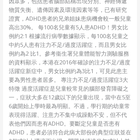
因眾多，包括患者腦部結構出現分別、神經傳遞
一
物質失衡、遺傳因素及環璄因素等等，已有研究
文
證實，ADHD患者的兄弟姐妹患病機會較一般兒童
了
高出30%。 每100名兒童有5人患ADHD！男女比
解
例約2:1 根據流行病學數據顯示，每100名兒童之
ADHD
中約5人患有注力不足/過度活躍症，而且男女比
成
例約為2 比1。參考衞生署兒童體能智力測驗服務
因、
的資料顯示，本港在2016年確診的注力不足/過度
特
活躍症新症中，男女比例約為3比1，可見此患主
徵
要為男性患者居多。 專注力不足/過度活躍症3大
及
特徵 過度活躍症是兒童較常見的腦部發育障礙之
診
一，症狀大多在12歲以下的兒童出現，當中在5至
斷
6歲開始上學時最為明顯。不過，學行期的幼童常
評
表現得活躍、注意力不集中或躁動不安，但不代
估
表他們因而患有ADHD。要斷定兒童是否患有
方
ADHD，患者必須符合此病大部份的典型症狀並在
法