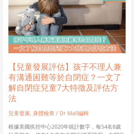
童
發
展
評
估】
孩
子
不
【兒童發展評估】孩子不理人兼
理
有溝通困難等於自閉症？一文了
人
解自閉症兒童7大特徵及評估方
兼
法
有
溝
兒童發展
,
身體檢查
/
Dr Mall編輯
通
困
根據美國疾控中心2020年統計數字，每54名8歲
難