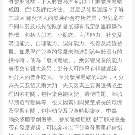
有發展遲緩，下文將會為大家詳細了解發展遲緩
孩
成因、症狀及評估方法。 甚麼是發展遲緩？了解
子
其成因 雖然個人的發展都會有所差異，但兒童在
是
不同年齡及成長階段的發展都有既定的里程碑作
否
指標，包括大肌肉、小肌肉、言語能力、社交及
有
溝通能力、自理能力、認知能力、視覺及聽覺發
發
展。如果學前兒童的發展未能達到該年齡應有的
展
指標時，便為「發展遲緩」。受影響兒童的能力
遲
表現會有很大差異，部分人可能只有輕微遲緩；
緩？
部分人的差距較大。 至於發展遲緩的成因，可分
一
為先天及後天兩大類。先天因素主要與遺傳或生
文
理因素有關，包括染色體病變、遺傳問題、胚胎
了
早期發育變異等。後天因素則與兒童成長的環境
解
及學習有關，包括幼兒及兒童時期染病、中毒、
發
腦炎或腦部創傷等。 發展遲緩症狀 想了解兒童是
展
否有發展遲緩，可以參考以下兒童發展里程碑指
遲