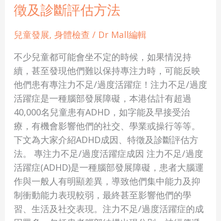
徵及診斷評估方法
難
專
兒童發展
,
身體檢查
/
Dr Mall編輯
注
隨
不少兒童都可能會坐不定的時候，如果情況持
時
續，甚至發現他們難以保持專注力時，可能反映
患
他們患有專注力不足/過度活躍症！注力不足/過度
專
活躍症是一種腦部發展障礙，本港估計有超過
注
40,000名兒童患有ADHD，如字能及早接受治
力
療，有機會影響他們的社交、學業或操行等等。
不
下文為大家介紹ADHD成因、特徵及診斷評估方
足/
法。 專注力不足/過度活躍症成因 注力不足/過度
過
活躍症(ADHD)是一種腦部發展障礙，患者大腦運
度
作與一般人有明顯差異，導致他們集中能力及抑
活
制衝動能力表現較弱，最終甚至影響他們的學
躍
習、生活及社交表現。注力不足/過度活躍症的成
症？