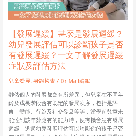
麼
是
發
展
【發展遲緩】甚麼是發展遲緩？
遲
幼兒發展評估可以診斷孩子是否
緩？
有發展遲緩？一文了解發展遲緩
幼
症狀及評估方法
兒
發
兒童發展
,
身體檢查
/
Dr Mall編輯
展
評
雖然個人的發展都會有所差異，但兒童在不同年
估
齡及成長階段會有既定的發展次序，包括是語
可
言、體能、行為及社交發展等等，當學前兒童未
以
能達到該年齡應有的能力時，便有機會患有發展
診
遲緩。透過幼兒發展評估可以診斷你的孩子是否
斷