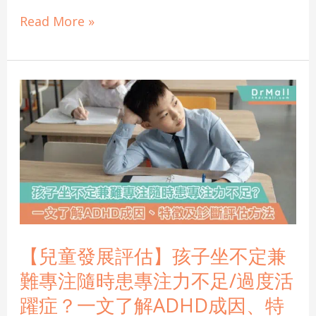
Read More »
【兒
童
發
展
評
估】
孩
子
坐
【兒童發展評估】孩子坐不定兼
不
難專注隨時患專注力不足/過度活
定
躍症？一文了解ADHD成因、特
兼