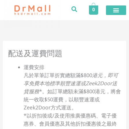
Skip
0
to
content
登入／註冊
今期推廣
專業服務
家居健康
個人護理
健康食品
保險專區
健康資訊
醫護專區
合作品牌
榮譽及獎項
活動
配送及運費問題
運費安排
凡於單筆訂單折實總額滿$800
港元，即可
享免費本地標準順豐速運或Zeek2Door送
貨服務
*。如訂單總額未滿$800港元，將會
統一收取$50運費，以順豐速運或
Zeek2Door方式運送。
*以折扣後或/及使用推廣優惠碼、電子優
惠券、會員優惠及其他折扣優惠後之最終