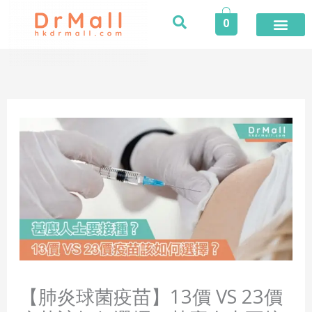
Skip
0
to
content
登入／註冊
今期推廣
專業服務
家居健康
個人護理
健康食品
保險專區
健康資訊
醫護專區
合作品牌
榮譽及獎項
活動
【肺炎球菌疫苗】13價 VS 23價