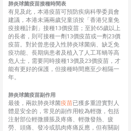
肺炎球菌疫苗接種時間表
有見及此，本港疫苗可預防疾病科學委員會
建議，本港未滿兩歲兒童須按「香港兒童免
疫接種計劃」接種13價疫苗；至於65歲以上
的長者，則可接種一劑13價疫苗或一劑23價
疫苗。對於曾患侵入性肺炎球菌病、缺乏免
疫功能、長期病患者及植入了人工耳蝸等高
危人士，需要同時接種13價及23價疫苗，才
能有更好的保護，但接種時間應至少相隔一
年。
肺炎球菌疫苗副作用
最後，兩款肺炎球菌
疫苗
已獲多重證實對人
體是安全的，常見的副作用較為輕微，包括
注射部位輕微腫脹及疼痛、輕微發熱、疲
勞、頭痛、發冷或肌肉疼痛反應，但有關副