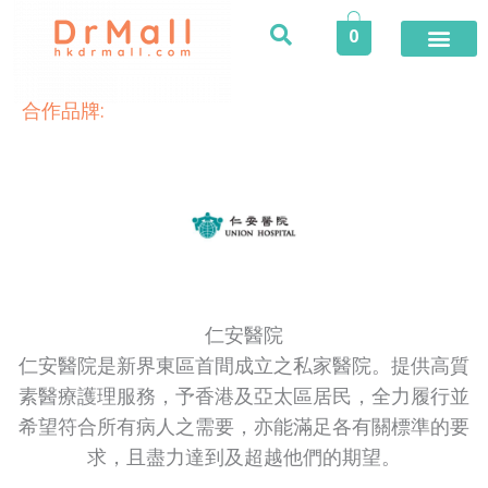
Skip
0
to
content
登入／註冊
今期推廣
專業服務
家居健康
個人護理
健康食品
保險專區
健康資訊
醫護專區
合作品牌
榮譽及獎項
活動
合作品牌:​
仁安醫院
仁安醫院是新界東區首間成立之私家醫院。提供高質
素醫療護理服務，予香港及亞太區居民，全力履行並
希望符合所有病人之需要，亦能滿足各有關標準的要
求，且盡力達到及超越他們的期望。