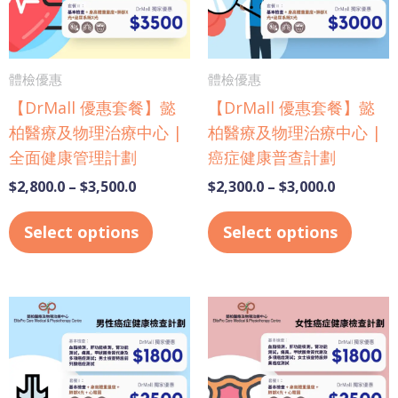
The
The
options
optio
may
may
體檢優惠
體檢優惠
be
be
【DrMall 優惠套餐】懿
【DrMall 優惠套餐】懿
chosen
chose
柏醫療及物理治療中心 |
柏醫療及物理治療中心 |
on
on
全面健康管理計劃
癌症健康普查計劃
the
the
product
produ
$
2,800.0
–
$
3,500.0
$
2,300.0
–
$
3,000.0
page
page
Select options
Select options
Price
Price
This
This
range:
range:
product
produ
$1,800.0
$1,800.0
has
has
through
through
$2,500.0
$2,500.0
multiple
multi