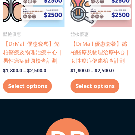
variants.
varian
The
The
options
optio
may
may
體檢優惠
體檢優惠
be
be
【DrMall 優惠套餐】懿
【DrMall 優惠套餐】懿
chosen
chose
柏醫療及物理治療中心 |
柏醫療及物理治療中心 |
on
on
男性癌症健康檢查計劃
女性癌症健康檢查計劃
the
the
product
produ
$
1,800.0
–
$
2,500.0
$
1,800.0
–
$
2,500.0
page
page
Select options
Select options